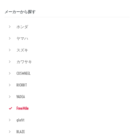
メーカーから探す
ホンダ
ヤマハ
スズキ
カワサキ
COSWHEEL
RICHBIT
YADEA
FreeMile
glafit
BLAZE