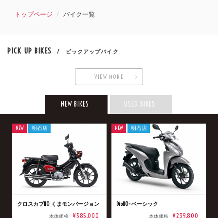
トップページ
バイク一覧
PICK UP BIKES
/ ピックアップバイク
VIEW MORE
NEW BIKES
USED BIKES
NEW
明石店
NEW
明石店
クロスカブ110 くまモンバージョン
Dio110･ベーシック
¥385,000
¥239,800
本体価格
本体価格