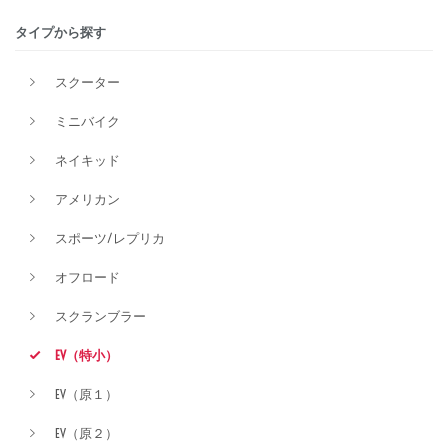
タイプから探す
排気量
スクーター
ミニバイク
価格
ネイキッド
アメリカン
スポーツ/レプリカ
オフロード
スクランブラー
EV（特小）
EV（原１）
EV（原２）