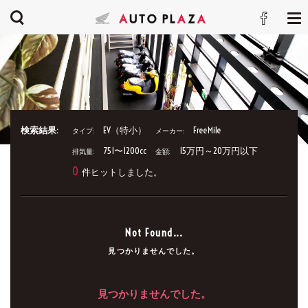
検索結果:
EV（特小）
FreeMile
タイプ:
メーカー:
751〜1200cc
15万円～20万円以下
排気量:
金額:
0
件ヒットしました。
Not Found...
見つかりませんでした。
見つかりませんでした。