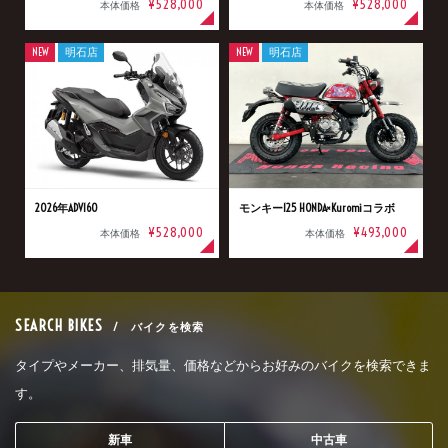
¥528,000
¥528,000
本体価格
本体価格
NEW
明石店
NEW
明石店
2026年ADV160
モンキー125 HONDA×Kuromiコラボ
¥528,000
¥493,000
本体価格
本体価格
SEARCH BIKES
/ バイクを検索
タイプやメーカー、排気量、価格などからお好みのバイクを検索できま
す。
新車
中古車