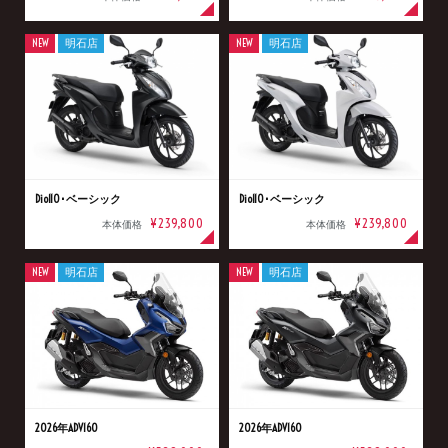
NEW
明石店
NEW
明石店
Dio110･ベーシック
Dio110･ベーシック
¥239,800
¥239,800
本体価格
本体価格
NEW
明石店
NEW
明石店
2026年ADV160
2026年ADV160