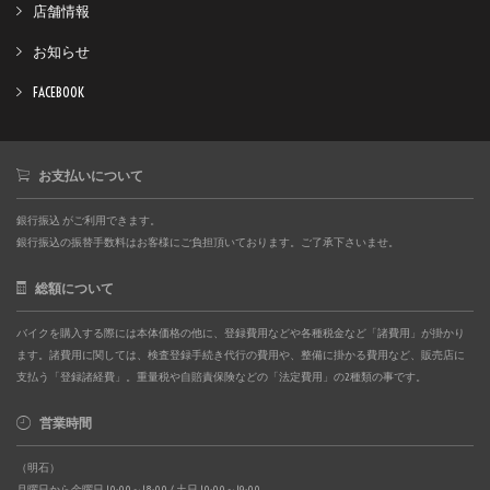
店舗情報
お知らせ
FACEBOOK
お支払いについて
銀行振込 がご利用できます。
銀行振込の振替手数料はお客様にご負担頂いております。ご了承下さいませ。
総額について
バイクを購入する際には本体価格の他に、登録費用などや各種税金など「諸費用」が掛かり
ます。諸費用に関しては、検査登録手続き代行の費用や、整備に掛かる費用など、販売店に
支払う「登録諸経費」。重量税や自賠責保険などの「法定費用」の2種類の事です。
営業時間
（明石）
月曜日から金曜日 10:00～18:00 / 土日 10:00～19:00