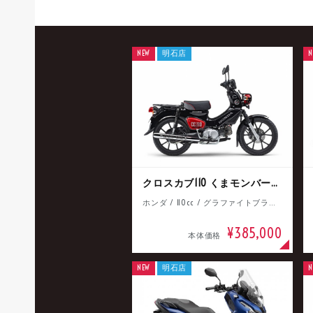
NEW
明石店
N
クロスカブ110 くまモンバージョン
ホンダ / 110cc / グラファイトブラック
¥385,000
本体価格
NEW
明石店
N