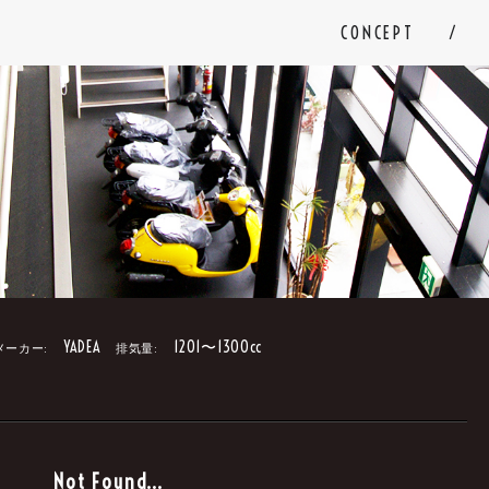
CONCEPT
YADEA
1201〜1300cc
メーカー:
排気量:
。
Not Found...