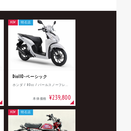
NEW
明石店
Dio110･ベーシック
ホンダ / 110cc / パールスノーフレークホワイト
¥239,800
本体価格
NEW
明石店