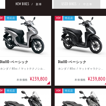
NEW BIKES
USED BIKES
/ 新車
/ 中古車
EW
明石店
NEW
明石店
Dio110･ベーシック
Dio110･ベーシック
ホンダ / 110cc / マットテクノシルバーメタリック
ホンダ / 110cc / マットギャラクシーブラックメタリック
¥239,800
¥239,800
本体価格
本体価格
EW
明石店
NEW
明石店