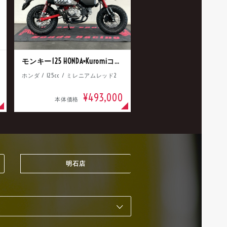
モンキー125 HONDA×Kuromiコラボ
ホンダ / 125cc / ミレニアムレッド2
¥493,000
本体価格
明石店