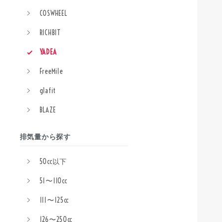
COSWHEEL
RICHBIT
YADEA
FreeMile
glafit
BLAZE
排気量から探す
50cc以下
51〜110cc
111〜125cc
126〜250cc