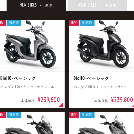
NEW BIKES
USED BIKES
/ 新車
/ 中古車
EW
明石店
NEW
明石店
Dio110･ベーシック
Dio110･ベーシック
ホンダ / 110cc / マットテクノシルバーメタリック
ホンダ / 110cc / マットギャラクシーブラックメタリック
¥239,800
¥239,800
本体価格
本体価格
EW
明石店
NEW
明石店