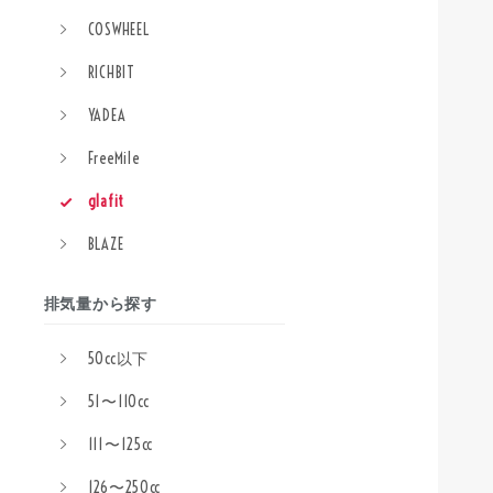
COSWHEEL
RICHBIT
YADEA
FreeMile
glafit
BLAZE
排気量から探す
50cc以下
51〜110cc
111〜125cc
126〜250cc