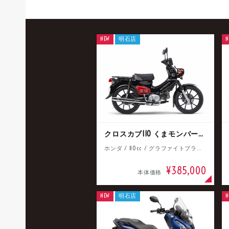
NEW
明石店
N
クロスカブ110 くまモンバージョン
ホンダ / 110cc / グラファイトブラック
¥385,000
本体価格
NEW
明石店
N