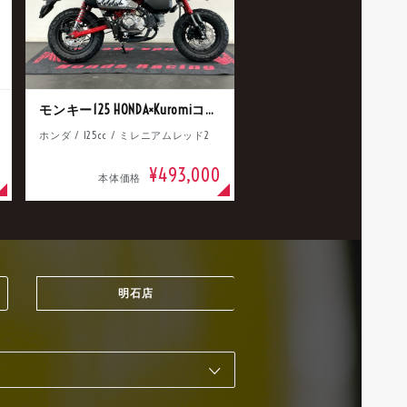
モンキー125 HONDA×Kuromiコラボ
ホンダ / 125cc / ミレニアムレッド2
¥493,000
本体価格
明石店