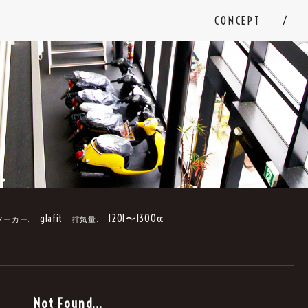
CONCEPT
glafit
1201〜1300cc
メーカー:
排気量:
。
Not Found...