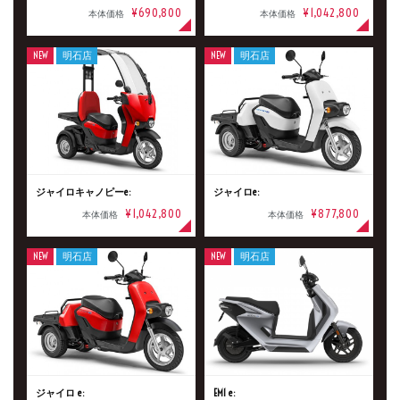
¥690,800
¥1,042,800
本体価格
本体価格
NEW
明石店
NEW
明石店
メーカー
排気量
ジャイロキャノピーe:
ジャイロe:
価格
¥1,042,800
¥877,800
本体価格
本体価格
NEW
明石店
NEW
明石店
ジャイロ e:
EM1 e: