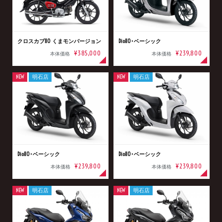
クロスカブ110 くまモンバージョン
Dio110･ベーシック
¥385,000
¥239,800
本体価格
本体価格
NEW
明石店
NEW
明石店
Dio110･ベーシック
Dio110･ベーシック
¥239,800
¥239,800
本体価格
本体価格
NEW
明石店
NEW
明石店