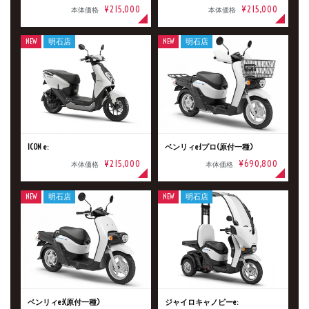
¥215,000
¥215,000
本体価格
本体価格
NEW
明石店
NEW
明石店
ICON e:
ベンリィe:1プロ(原付一種)
¥215,000
¥690,800
本体価格
本体価格
NEW
明石店
NEW
明石店
新車
中古車
明石店
タイプ
ベンリィe:1(原付一種)
ジャイロキャノピーe: