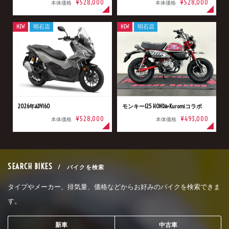
¥528,000
¥528,000
本体価格
本体価格
NEW
明石店
NEW
明石店
2026年ADV160
モンキー125 HONDA×Kuromiコラボ
¥528,000
¥493,000
本体価格
本体価格
SEARCH BIKES
/ バイクを検索
タイプやメーカー、排気量、価格などからお好みのバイクを検索できま
す。
新車
中古車