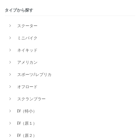
タイプから探す
排気量
スクーター
ミニバイク
価格
ネイキッド
アメリカン
スポーツ/レプリカ
オフロード
スクランブラー
EV（特小）
EV（原１）
EV（原２）