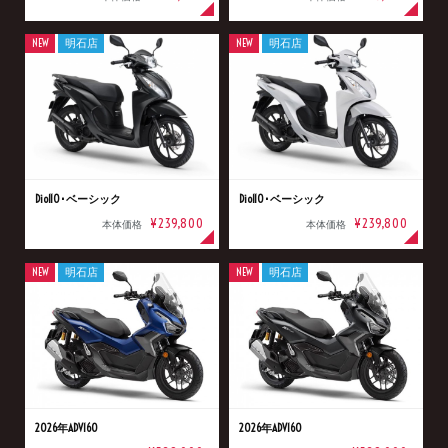
NEW
明石店
NEW
明石店
Dio110･ベーシック
Dio110･ベーシック
¥239,800
¥239,800
本体価格
本体価格
NEW
明石店
NEW
明石店
2026年ADV160
2026年ADV160