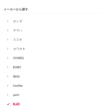
メーカーから探す
ホンダ
ヤマハ
スズキ
カワサキ
COSWHEEL
RICHBIT
YADEA
FreeMile
glafit
BLAZE