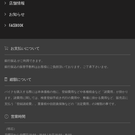
店舗情報
お知らせ
FACEBOOK
お支払いについて
銀行振込 がご利用できます。
銀行振込の振替手数料はお客様にご負担頂いております。ご了承下さいませ。
総額について
バイクを購入する際には本体価格の他に、登録費用などや各種税金など「諸費用」が掛かり
ます。諸費用に関しては、検査登録手続き代行の費用や、整備に掛かる費用など、販売店に
支払う「登録諸経費」。重量税や自賠責保険などの「法定費用」の2種類の事です。
営業時間
（明石）
月曜日から金曜日 10:00～18:00 / 土日 10:00～19:00