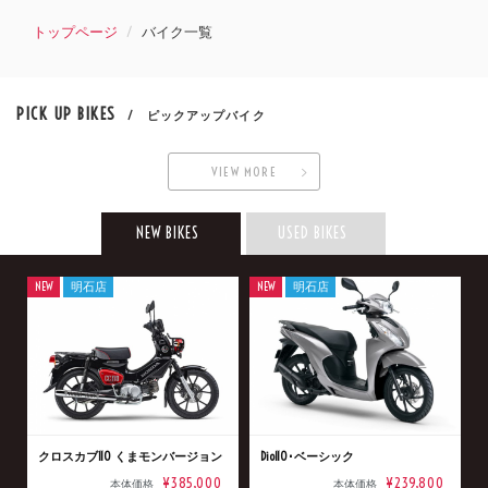
トップページ
バイク一覧
PICK UP BIKES
/ ピックアップバイク
VIEW MORE
NEW BIKES
USED BIKES
NEW
明石店
NEW
明石店
クロスカブ110 くまモンバージョン
Dio110･ベーシック
¥385,000
¥239,800
本体価格
本体価格