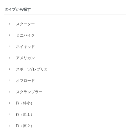
タイプから探す
排気量
スクーター
ミニバイク
価格
ネイキッド
アメリカン
スポーツ/レプリカ
オフロード
スクランブラー
EV（特小）
EV（原１）
EV（原２）