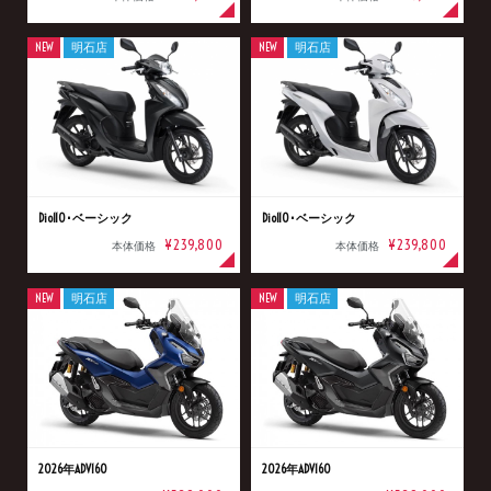
NEW
明石店
NEW
明石店
Dio110･ベーシック
Dio110･ベーシック
¥239,800
¥239,800
本体価格
本体価格
NEW
明石店
NEW
明石店
2026年ADV160
2026年ADV160