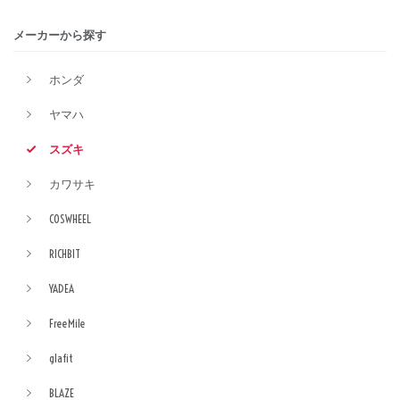
メーカーから探す
ホンダ
ヤマハ
スズキ
カワサキ
COSWHEEL
RICHBIT
YADEA
FreeMile
glafit
BLAZE