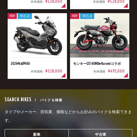
¥528,000
¥528,000
本体価格
本体価格
NEW
明石店
NEW
明石店
2026年ADV160
モンキー125 HONDA×Kuromiコラボ
¥528,000
¥493,000
本体価格
本体価格
SEARCH BIKES
/ バイクを検索
タイプやメーカー、排気量、価格などからお好みのバイクを検索できま
す。
新車
中古車