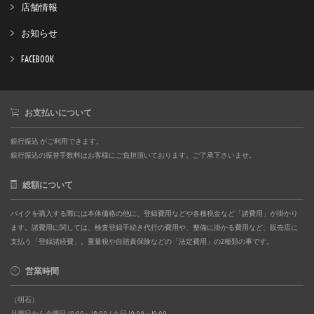
店舗情報
お知らせ
FACEBOOK
お支払いについて
銀行振込 がご利用できます。
銀行振込の振替手数料はお客様にご負担頂いております。ご了承下さいませ。
総額について
バイクを購入する際には本体価格の他に、登録費用などや各種税金など「諸費用」が掛かり
ます。諸費用に関しては、検査登録手続き代行の費用や、整備に掛かる費用など、販売店に
支払う「登録諸経費」。重量税や自賠責保険などの「法定費用」の2種類の事です。
営業時間
（明石）
月曜日から金曜日 10:00～18:00 / 土日 10:00～19:00