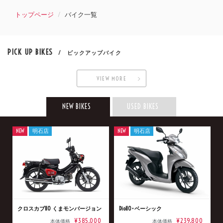
トップページ
バイク一覧
PICK UP BIKES
/ ピックアップバイク
VIEW MORE
NEW BIKES
USED BIKES
NEW
明石店
NEW
明石店
クロスカブ110 くまモンバージョン
Dio110･ベーシック
¥385,000
¥239,800
本体価格
本体価格