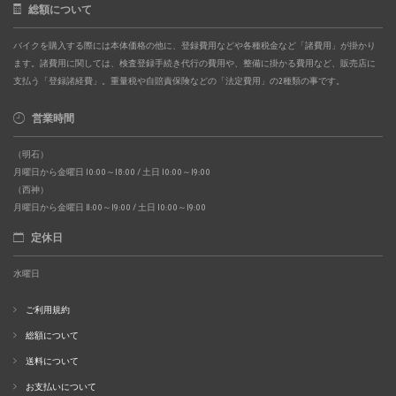
総額について
バイクを購入する際には本体価格の他に、登録費用などや各種税金など「諸費用」が掛かり
ます。諸費用に関しては、検査登録手続き代行の費用や、整備に掛かる費用など、販売店に
支払う「登録諸経費」。重量税や自賠責保険などの「法定費用」の2種類の事です。
営業時間
（明石）
月曜日から金曜日 10:00～18:00 / 土日 10:00～19:00
（西神）
月曜日から金曜日 11:00～19:00 / 土日 10:00～19:00
定休日
水曜日
ご利用規約
総額について
送料について
お支払いについて