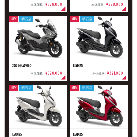
¥528,000
¥528,000
本体価格
本体価格
新車
中古車
NEW
明石店
NEW
明石店
明石店
タイプ
メーカー
2026年ADV160
LEAD125
¥528,000
¥321,000
本体価格
本体価格
NEW
明石店
NEW
明石店
排気量
価格
LEAD125
LEAD125