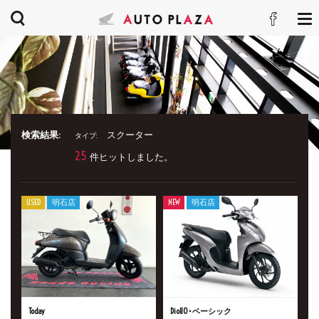
検索結果:
スクーター
タイプ:
25
件ヒットしました。
USED
明石店
NEW
明石店
Today
Dio110･ベーシック