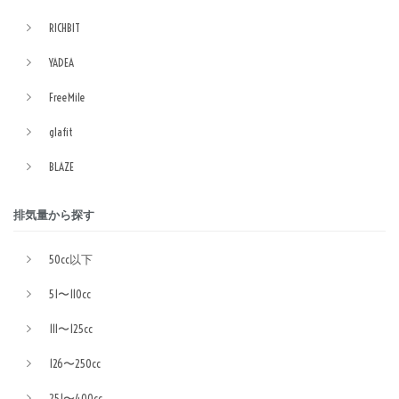
RICHBIT
YADEA
FreeMile
glafit
BLAZE
排気量から探す
50cc以下
51〜110cc
111〜125cc
126〜250cc
251〜400cc