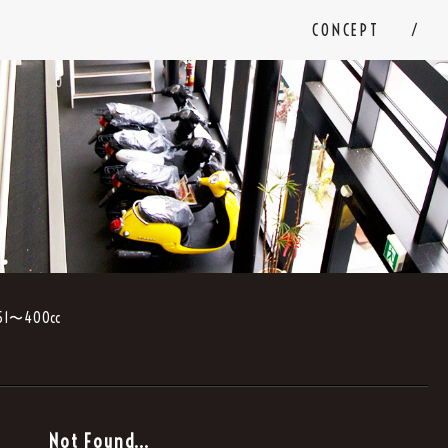
CONCEPT
51〜400cc
。
Not Found...