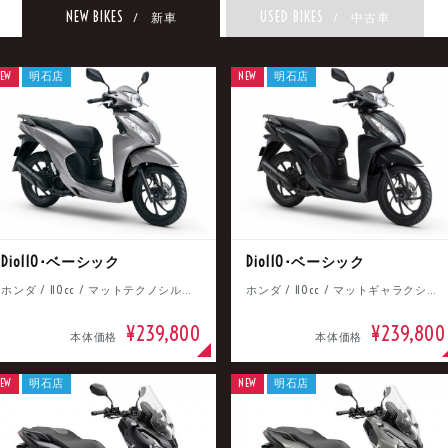
NEW BIKES
USED BIKES
/ 新車
/ 中古車
EW
明石店
NEW
明石店
Dio110･ベーシック
Dio110･ベーシック
ホンダ / 110cc / マットテクノシルバーメタリック
ホンダ / 110cc / マットギャラクシーブラックメタリック
¥239,800
¥239,800
本体価格
本体価格
EW
明石店
NEW
明石店