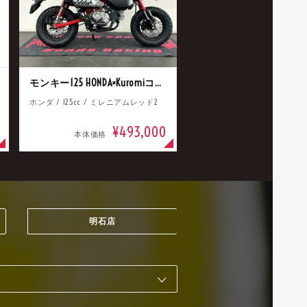
モンキー125 HONDA×Kuromiコラボ
ホンダ / 125cc / ミレニアムレッド2
¥493,000
本体価格
明石店