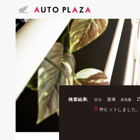
検索結果:
新車
2
区分:
排気量:
0
件ヒットしました