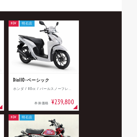
NEW
明石店
Dio110･ベーシック
ホンダ / 110cc / パールスノーフレークホワイト
¥239,800
本体価格
NEW
明石店