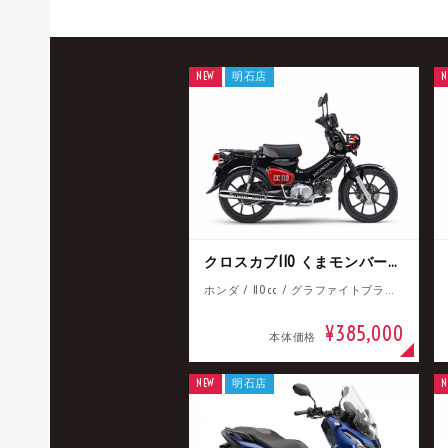
NEW
明石店
N
クロスカブ110 くまモンバージョン
ホンダ / 110cc / グラファイトブラック
¥385,000
本体価格
NEW
明石店
N