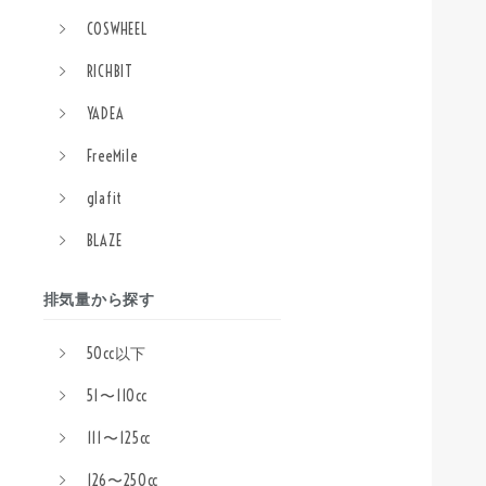
COSWHEEL
RICHBIT
YADEA
FreeMile
glafit
BLAZE
排気量から探す
50cc以下
51〜110cc
111〜125cc
126〜250cc