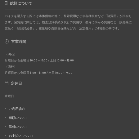
総額について
バイクを購入する際には本体価格の他に、登録費用などや各種税金など「諸費用」が掛かり
ます。諸費用に関しては、検査登録手続き代行の費用や、整備に掛かる費用など、販売店に
支払う「登録諸経費」。重量税や自賠責保険などの「法定費用」の2種類の事です。
営業時間
（明石）
月曜日から金曜日 10:00～18:00 / 土日 10:00～19:00
（西神）
月曜日から金曜日 11:00～19:00 / 土日 10:00～19:00
定休日
水曜日
ご利用規約
総額について
送料について
お支払いについて