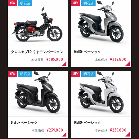
NEW
明石店
NEW
明石店
クロスカブ110 くまモンバージョン
Dio110･ベーシック
¥385,000
¥239,800
本体価格
本体価格
NEW
明石店
NEW
明石店
Dio110･ベーシック
Dio110･ベーシック
¥239,800
¥239,800
本体価格
本体価格