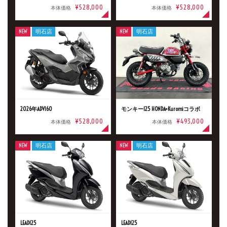
¥528,000
¥528,000
本体価格
本体価格
新車
中古車
NEW
明石店
NEW
明石店
明石店
タイプ
メーカー
2026年ADV160
モンキー125 HONDA×Kuromiコラボ
¥528,000
¥493,000
本体価格
本体価格
NEW
明石店
NEW
明石店
排気量
価格
LEAD125
LEAD125