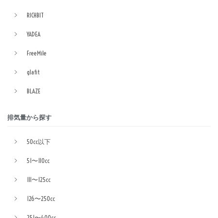
RICHBIT
YADEA
FreeMile
glafit
BLAZE
排気量から探す
50cc以下
51〜110cc
111〜125cc
126〜250cc
251〜400cc