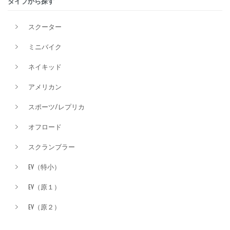
タイプから探す
スクーター
排気量
ミニバイク
ネイキッド
価格
アメリカン
スポーツ/レプリカ
オフロード
スクランブラー
EV（特小）
EV（原１）
EV（原２）