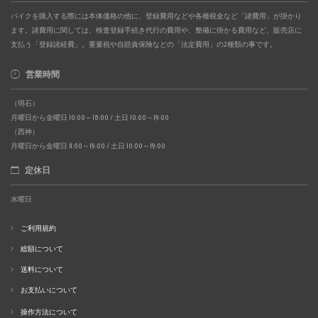
バイクを購入する際には本体価格の他に、登録費用などや各種税金など「諸費用」が掛かり
ます。諸費用に関しては、検査登録手続き代行の費用や、整備に掛かる費用など、販売店に
支払う「登録諸経費」。重量税や自賠責保険などの「法定費用」の2種類の事です。
営業時間
（明石）
月曜日から金曜日 10:00～18:00 / 土日 10:00～19:00
（西神）
月曜日から金曜日 11:00～19:00 / 土日 10:00～19:00
定休日
水曜日
ご利用規約
総額について
送料について
お支払いについて
操作方法について