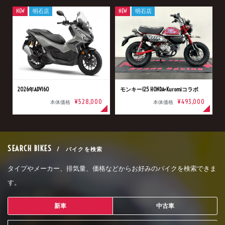
NEW
明石店
NEW
明石店
2026年ADV160
モンキー125 HONDA×Kuromiコラボ
¥528,000
¥493,000
本体価格
本体価格
SEARCH BIKES
/ バイクを検索
タイプやメーカー、排気量、価格などからお好みのバイクを検索できま
す。
新車
中古車