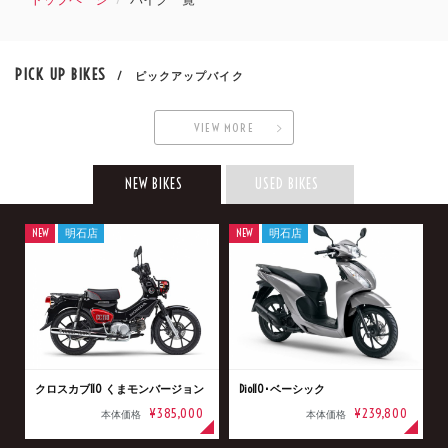
PICK UP BIKES
/ ピックアップバイク
VIEW MORE
NEW BIKES
USED BIKES
NEW
明石店
NEW
明石店
クロスカブ110 くまモンバージョン
Dio110･ベーシック
¥385,000
¥239,800
本体価格
本体価格