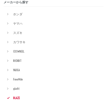
メーカーから探す
ホンダ
ヤマハ
スズキ
カワサキ
COSWHEEL
RICHBIT
YADEA
FreeMile
glafit
BLAZE