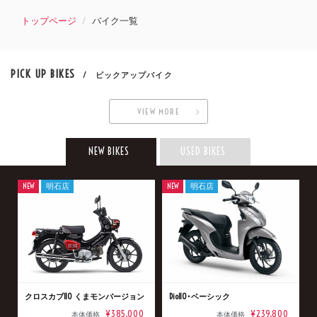
トップページ
バイク一覧
PICK UP BIKES
/ ピックアップバイク
VIEW MORE
NEW BIKES
USED BIKES
NEW
明石店
NEW
明石店
クロスカブ110 くまモンバージョン
Dio110･ベーシック
¥385,000
¥239,800
本体価格
本体価格