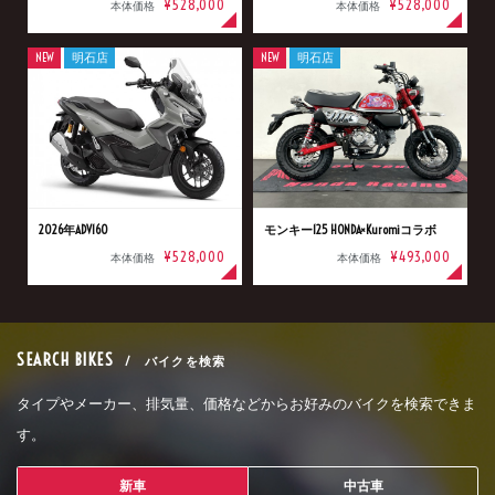
¥528,000
¥528,000
本体価格
本体価格
NEW
明石店
NEW
明石店
2026年ADV160
モンキー125 HONDA×Kuromiコラボ
¥528,000
¥493,000
本体価格
本体価格
SEARCH BIKES
/ バイクを検索
タイプやメーカー、排気量、価格などからお好みのバイクを検索できま
す。
新車
中古車