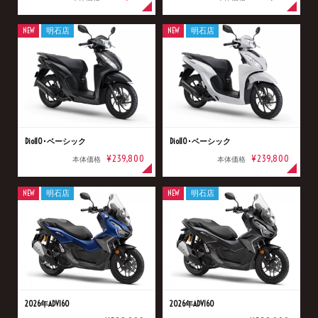
NEW
明石店
NEW
明石店
Dio110･ベーシック
Dio110･ベーシック
¥239,800
¥239,800
本体価格
本体価格
NEW
明石店
NEW
明石店
2026年ADV160
2026年ADV160