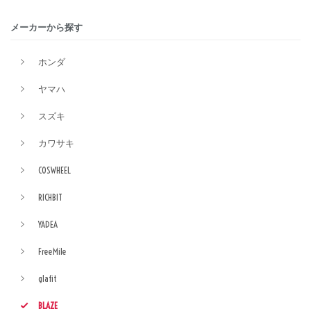
メーカーから探す
ホンダ
ヤマハ
スズキ
カワサキ
COSWHEEL
RICHBIT
YADEA
FreeMile
glafit
BLAZE