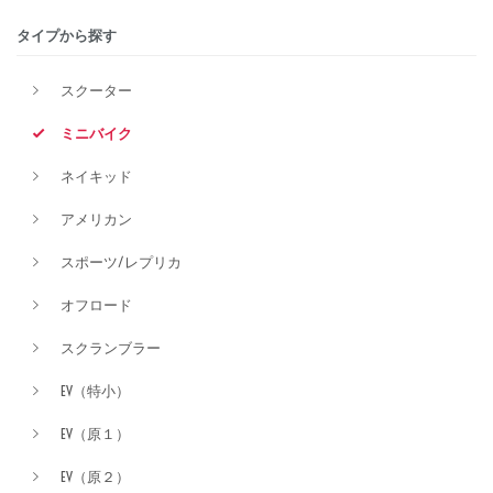
タイプから探す
排気量
スクーター
ミニバイク
価格
ネイキッド
アメリカン
スポーツ/レプリカ
オフロード
スクランブラー
EV（特小）
EV（原１）
EV（原２）