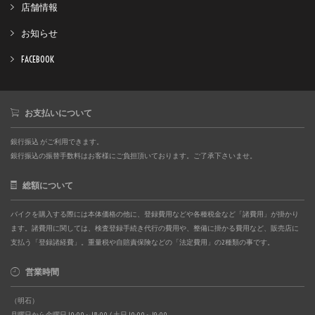
店舗情報
お知らせ
FACEBOOK
お支払いについて
銀行振込 がご利用できます。
銀行振込の振替手数料はお客様にご負担頂いております。ご了承下さいませ。
総額について
バイクを購入する際には本体価格の他に、登録費用などや各種税金など「諸費用」が掛かり
ます。諸費用に関しては、検査登録手続き代行の費用や、整備に掛かる費用など、販売店に
支払う「登録諸経費」。重量税や自賠責保険などの「法定費用」の2種類の事です。
営業時間
（明石）
月曜日から金曜日 10:00～18:00 / 土日 10:00～19:00