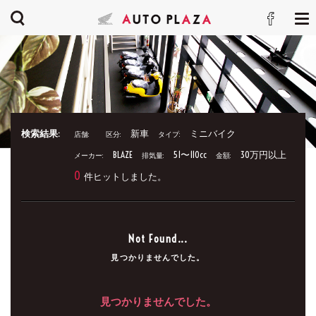
検索結果:
新車
ミニバイク
店舗:
区分:
タイプ:
BLAZE
51〜110cc
30万円以上
メーカー:
排気量:
金額:
0
件ヒットしました。
Not Found...
見つかりませんでした。
見つかりませんでした。