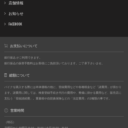
店舗情報
お知らせ
FACEBOOK
お支払いについて
銀行振込 がご利用できます。
銀行振込の振替手数料はお客様にご負担頂いております。ご了承下さいませ。
総額について
バイクを購入する際には本体価格の他に、登録費用などや各種税金など「諸費用」が掛かり
ます。諸費用に関しては、検査登録手続き代行の費用や、整備に掛かる費用など、販売店に
支払う「登録諸経費」。重量税や自賠責保険などの「法定費用」の2種類の事です。
営業時間
（明石）
月曜日から金曜日 10:00～18:00 / 土日 10:00～19:00