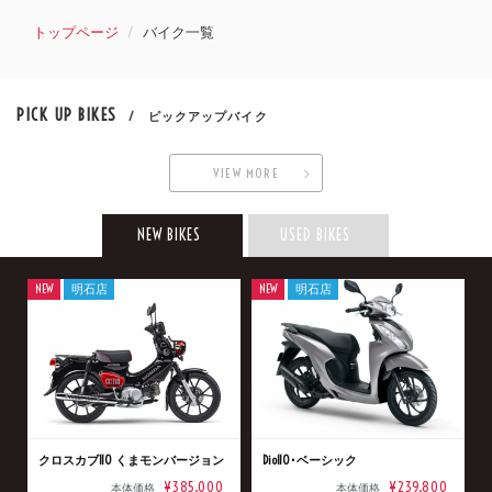
トップページ
バイク一覧
PICK UP BIKES
/ ピックアップバイク
VIEW MORE
NEW BIKES
USED BIKES
NEW
明石店
NEW
明石店
クロスカブ110 くまモンバージョン
Dio110･ベーシック
¥385,000
¥239,800
本体価格
本体価格