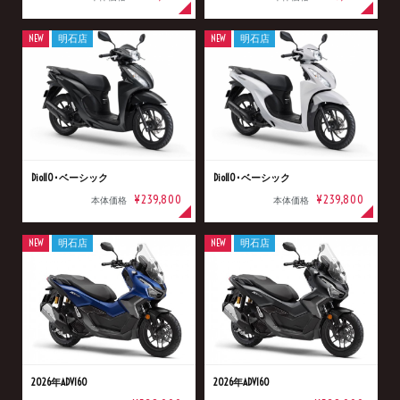
NEW
明石店
NEW
明石店
Dio110･ベーシック
Dio110･ベーシック
¥239,800
¥239,800
本体価格
本体価格
NEW
明石店
NEW
明石店
2026年ADV160
2026年ADV160