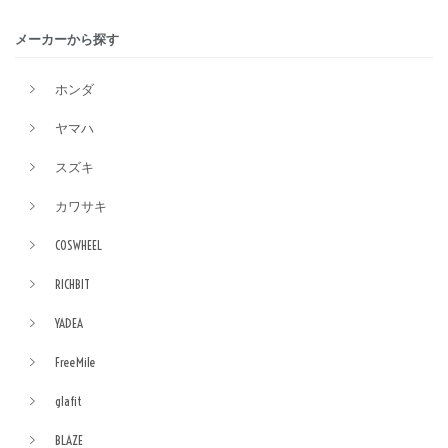
メーカーから探す
ホンダ
ヤマハ
スズキ
カワサキ
COSWHEEL
RICHBIT
YADEA
FreeMile
glafit
BLAZE