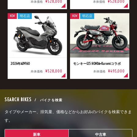
¥528,000
¥528,000
本体価格
本体価格
NEW
明石店
NEW
明石店
2026年ADV160
モンキー125 HONDA×Kuromiコラボ
¥528,000
¥493,000
本体価格
本体価格
SEARCH BIKES
/ バイクを検索
タイプやメーカー、排気量、価格などからお好みのバイクを検索できま
す。
新車
中古車