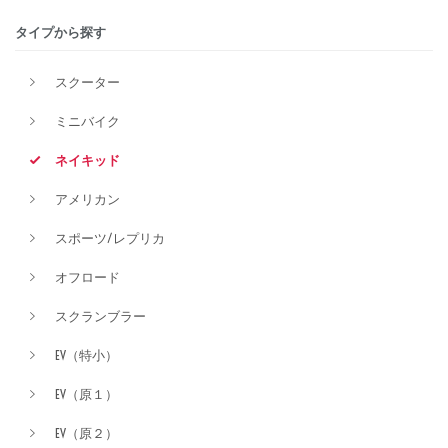
タイプから探す
排気量
スクーター
ミニバイク
価格
ネイキッド
アメリカン
スポーツ/レプリカ
オフロード
スクランブラー
EV（特小）
EV（原１）
EV（原２）