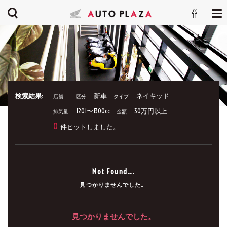
検索結果:
新車
ネイキッド
店舗:
区分:
タイプ:
1201〜1300cc
30万円以上
排気量:
金額:
0
件ヒットしました。
Not Found...
見つかりませんでした。
見つかりませんでした。