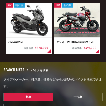
NEW
明石店
NEW
明石店
2026年ADV160
モンキー125 HONDA×Kuromiコラボ
¥528,000
¥493,000
本体価格
本体価格
SEARCH BIKES
/ バイクを検索
タイプやメーカー、排気量、価格などからお好みのバイクを検索できま
す。
新車
中古車