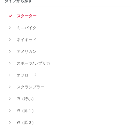
タイプから探す
排気量
スクーター
ミニバイク
価格
ネイキッド
アメリカン
スポーツ/レプリカ
オフロード
スクランブラー
EV（特小）
EV（原１）
EV（原２）