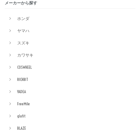
メーカーから探す
ホンダ
ヤマハ
スズキ
カワサキ
COSWHEEL
RICHBIT
YADEA
FreeMile
glafit
BLAZE