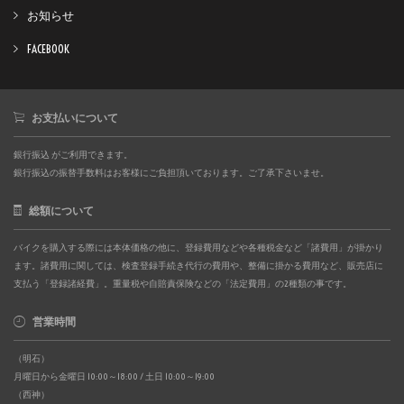
お知らせ
FACEBOOK
お支払いについて
銀行振込 がご利用できます。
銀行振込の振替手数料はお客様にご負担頂いております。ご了承下さいませ。
総額について
バイクを購入する際には本体価格の他に、登録費用などや各種税金など「諸費用」が掛かり
ます。諸費用に関しては、検査登録手続き代行の費用や、整備に掛かる費用など、販売店に
支払う「登録諸経費」。重量税や自賠責保険などの「法定費用」の2種類の事です。
営業時間
（明石）
月曜日から金曜日 10:00～18:00 / 土日 10:00～19:00
（西神）