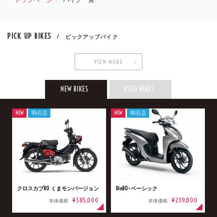
PICK UP BIKES
/ ピックアップバイク
VIEW MORE
NEW BIKES
USED BIKES
NEW
明石店
NEW
明石店
クロスカブ110 くまモンバージョン
Dio110･ベーシック
¥385,000
¥239,800
本体価格
本体価格