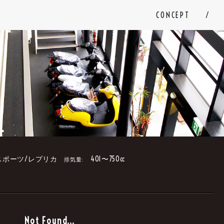
CONCEPT
スポーツ/レプリカ
401〜750cc
排気量:
。
Not Found...