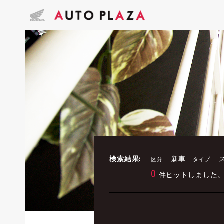
検索結果:
新車
区分:
タイプ:
0
件ヒットしました