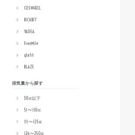
COSWHEEL
RICHBIT
YADEA
FreeMile
glafit
BLAZE
排気量から探す
50cc以下
51〜110cc
111〜125cc
126〜250cc