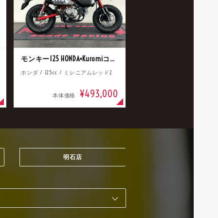
モンキー125 HONDA×Kuromiコラボ
ホンダ / 125cc / ミレニアムレッド2
¥493,000
本体価格
明石店