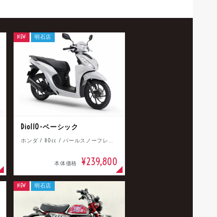
NEW
明石店
Dio110･ベーシック
ホンダ / 110cc / パールスノーフレークホワイト
¥239,800
本体価格
NEW
明石店