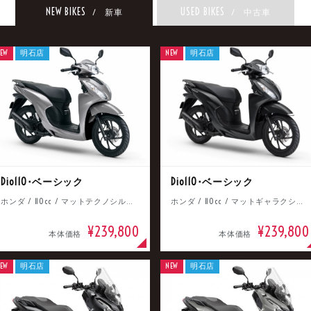
NEW BIKES
USED BIKES
/ 新車
/ 中古車
EW
明石店
NEW
明石店
Dio110･ベーシック
Dio110･ベーシック
ホンダ / 110cc / マットテクノシルバーメタリック
ホンダ / 110cc / マットギャラクシーブラックメタリック
¥239,800
¥239,800
本体価格
本体価格
EW
明石店
NEW
明石店