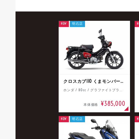
NEW
明石店
N
クロスカブ110 くまモンバージョン
ホンダ / 110cc / グラファイトブラック
¥385,000
本体価格
NEW
明石店
N