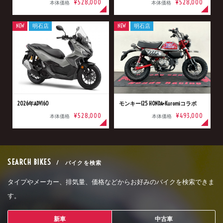
¥528,000
¥528,000
本体価格
本体価格
NEW
明石店
NEW
明石店
2026年ADV160
モンキー125 HONDA×Kuromiコラボ
¥528,000
¥493,000
本体価格
本体価格
SEARCH BIKES
/ バイクを検索
タイプやメーカー、排気量、価格などからお好みのバイクを検索できま
す。
新車
中古車