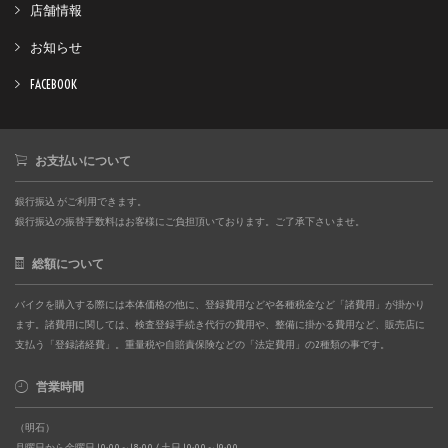
店舗情報
お知らせ
FACEBOOK
お支払いについて
銀行振込 がご利用できます。
銀行振込の振替手数料はお客様にご負担頂いております。ご了承下さいませ。
総額について
バイクを購入する際には本体価格の他に、登録費用などや各種税金など「諸費用」が掛かり
ます。諸費用に関しては、検査登録手続き代行の費用や、整備に掛かる費用など、販売店に
支払う「登録諸経費」。重量税や自賠責保険などの「法定費用」の2種類の事です。
営業時間
（明石）
月曜日から金曜日 10:00～18:00 / 土日 10:00～19:00