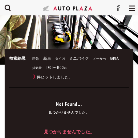
検索結果:
新車
ミニバイク
YADEA
区分:
タイプ:
メーカー:
1201〜1300cc
排気量:
0
件ヒットしました。
Not Found...
見つかりませんでした。
見つかりませんでした。