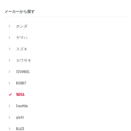
メーカーから探す
ホンダ
ヤマハ
スズキ
カワサキ
COSWHEEL
RICHBIT
YADEA
FreeMile
glafit
BLAZE