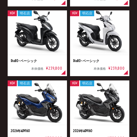
NEW
明石店
NEW
明石店
Dio110･ベーシック
Dio110･ベーシック
¥239,800
¥239,800
本体価格
本体価格
NEW
明石店
NEW
明石店
2026年ADV160
2026年ADV160