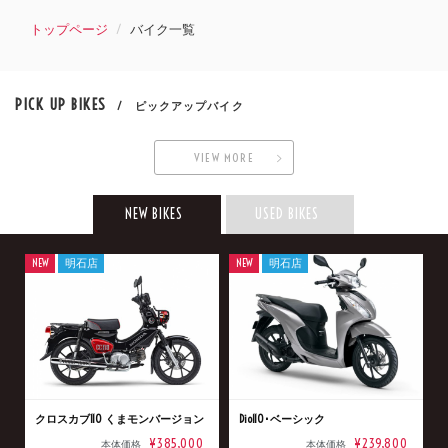
トップページ
バイク一覧
PICK UP BIKES
/ ピックアップバイク
VIEW MORE
NEW BIKES
USED BIKES
NEW
明石店
NEW
明石店
クロスカブ110 くまモンバージョン
Dio110･ベーシック
¥385,000
¥239,800
本体価格
本体価格