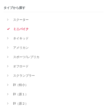
タイプから探す
排気量
スクーター
ミニバイク
価格
ネイキッド
アメリカン
スポーツ/レプリカ
オフロード
スクランブラー
EV（特小）
EV（原１）
EV（原２）