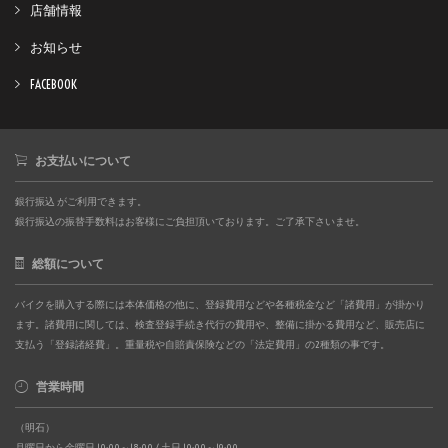
店舗情報
お知らせ
FACEBOOK
お支払いについて
銀行振込 がご利用できます。
銀行振込の振替手数料はお客様にご負担頂いております。ご了承下さいませ。
総額について
バイクを購入する際には本体価格の他に、登録費用などや各種税金など「諸費用」が掛かり
ます。諸費用に関しては、検査登録手続き代行の費用や、整備に掛かる費用など、販売店に
支払う「登録諸経費」。重量税や自賠責保険などの「法定費用」の2種類の事です。
営業時間
（明石）
月曜日から金曜日 10:00～18:00 / 土日 10:00～19:00