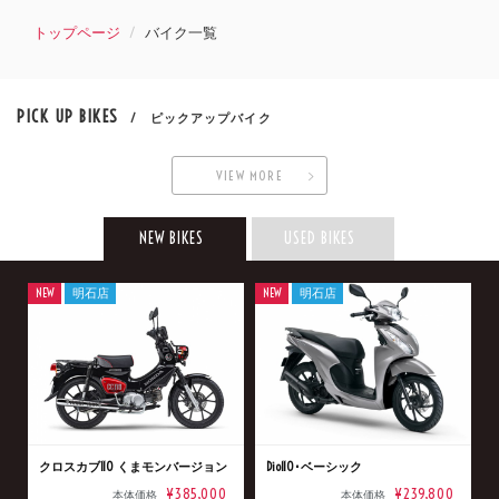
トップページ
バイク一覧
PICK UP BIKES
/ ピックアップバイク
VIEW MORE
NEW BIKES
USED BIKES
NEW
明石店
NEW
明石店
クロスカブ110 くまモンバージョン
Dio110･ベーシック
¥385,000
¥239,800
本体価格
本体価格