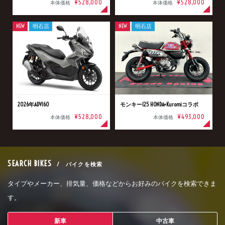
¥528,000
¥528,000
本体価格
本体価格
NEW
明石店
NEW
明石店
2026年ADV160
モンキー125 HONDA×Kuromiコラボ
¥528,000
¥493,000
本体価格
本体価格
SEARCH BIKES
/ バイクを検索
タイプやメーカー、排気量、価格などからお好みのバイクを検索できま
す。
新車
中古車