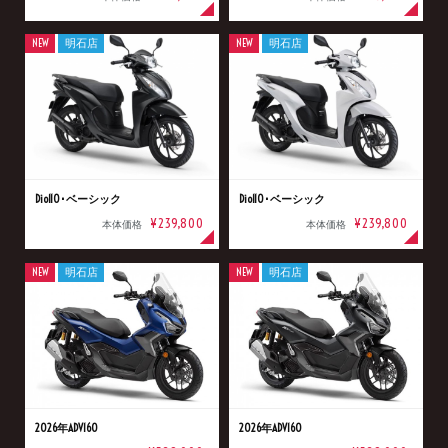
NEW
明石店
NEW
明石店
Dio110･ベーシック
Dio110･ベーシック
¥239,800
¥239,800
本体価格
本体価格
NEW
明石店
NEW
明石店
2026年ADV160
2026年ADV160