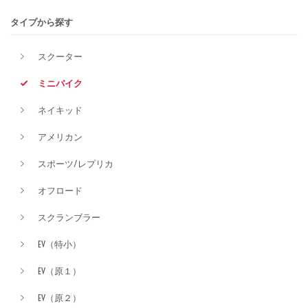
タイプから探す
排気量
スクーター
ミニバイク
価格
ネイキッド
アメリカン
スポーツ/レプリカ
オフロード
スクランブラー
EV（特小）
EV（原１）
EV（原２）