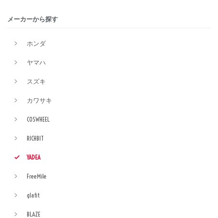
メーカーから探す
ホンダ
ヤマハ
スズキ
カワサキ
COSWHEEL
RICHBIT
YADEA
FreeMile
glafit
BLAZE