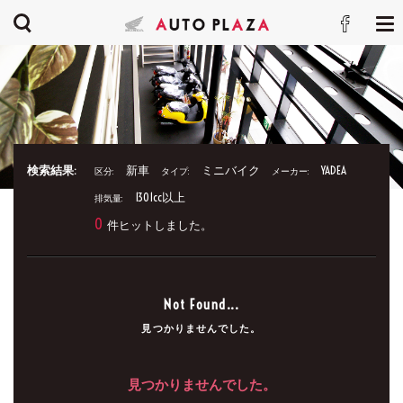
検索結果:
新車
ミニバイク
YADEA
区分:
タイプ:
メーカー:
1301cc以上
排気量:
0
件ヒットしました。
Not Found...
見つかりませんでした。
見つかりませんでした。