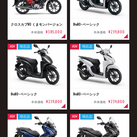
クロスカブ110 くまモンバージョン
Dio110･ベーシック
¥385,000
¥239,800
本体価格
本体価格
NEW
明石店
NEW
明石店
Dio110･ベーシック
Dio110･ベーシック
¥239,800
¥239,800
本体価格
本体価格
NEW
明石店
NEW
明石店