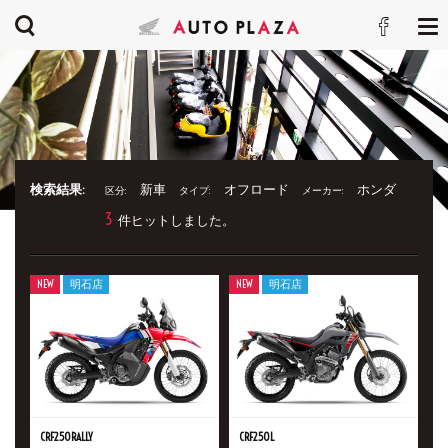
検索結果:
新車
オフロード
ホンダ
区分:
タイプ:
メーカー:
3
件ヒットしました。
NEW
明石店
NEW
明石店
CRF250RALLY
CRF250L