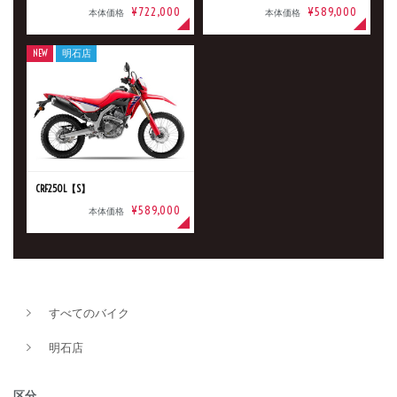
¥722,000
¥589,000
本体価格
本体価格
NEW
明石店
CRF250L【S】
¥589,000
本体価格
新車
中古車
明石店
タイプ
すべてのバイク
明石店
メーカー
区分