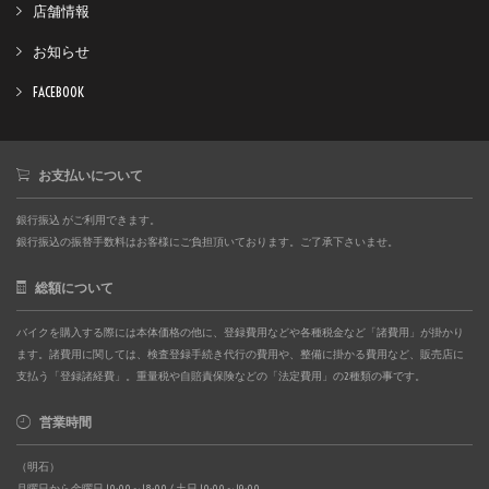
店舗情報
お知らせ
FACEBOOK
お支払いについて
銀行振込 がご利用できます。
銀行振込の振替手数料はお客様にご負担頂いております。ご了承下さいませ。
総額について
バイクを購入する際には本体価格の他に、登録費用などや各種税金など「諸費用」が掛かり
ます。諸費用に関しては、検査登録手続き代行の費用や、整備に掛かる費用など、販売店に
支払う「登録諸経費」。重量税や自賠責保険などの「法定費用」の2種類の事です。
営業時間
（明石）
月曜日から金曜日 10:00～18:00 / 土日 10:00～19:00