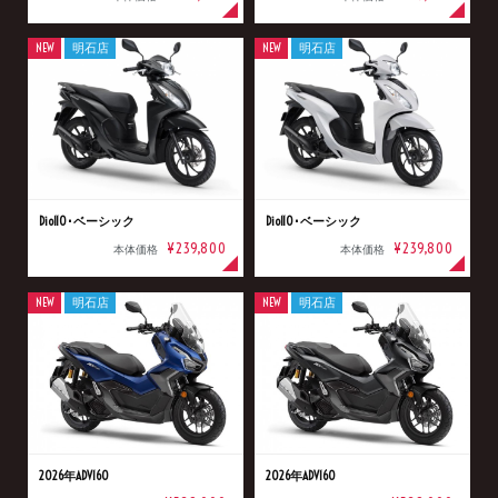
NEW
明石店
NEW
明石店
Dio110･ベーシック
Dio110･ベーシック
¥239,800
¥239,800
本体価格
本体価格
NEW
明石店
NEW
明石店
2026年ADV160
2026年ADV160