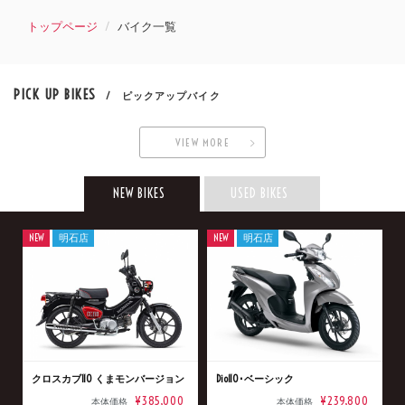
トップページ
バイク一覧
PICK UP BIKES
/ ピックアップバイク
VIEW MORE
NEW BIKES
USED BIKES
NEW
明石店
NEW
明石店
クロスカブ110 くまモンバージョン
Dio110･ベーシック
¥385,000
¥239,800
本体価格
本体価格