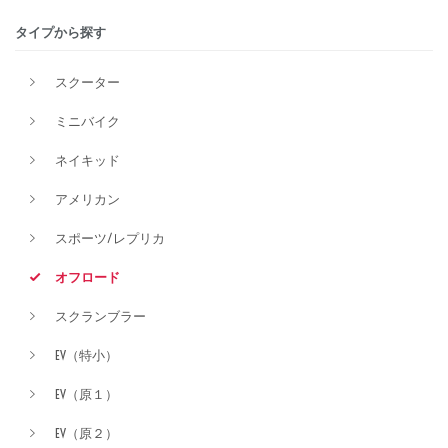
タイプから探す
排気量
スクーター
ミニバイク
価格
ネイキッド
アメリカン
スポーツ/レプリカ
オフロード
スクランブラー
EV（特小）
EV（原１）
EV（原２）