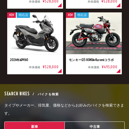
¥528,000
¥528,000
本体価格
本体価格
NEW
明石店
NEW
明石店
2026年ADV160
モンキー125 HONDA×Kuromiコラボ
¥528,000
¥493,000
本体価格
本体価格
SEARCH BIKES
/ バイクを検索
タイプやメーカー、排気量、価格などからお好みのバイクを検索できま
す。
新車
中古車