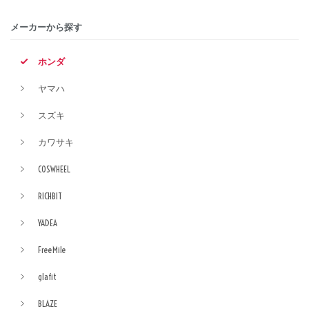
メーカーから探す
ホンダ
ヤマハ
スズキ
カワサキ
COSWHEEL
RICHBIT
YADEA
FreeMile
glafit
BLAZE