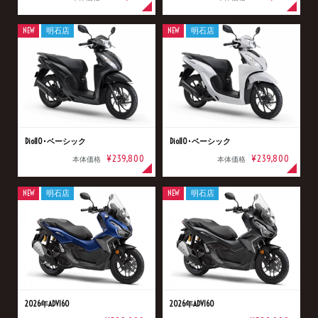
NEW
明石店
NEW
明石店
Dio110･ベーシック
Dio110･ベーシック
¥239,800
¥239,800
本体価格
本体価格
NEW
明石店
NEW
明石店
2026年ADV160
2026年ADV160