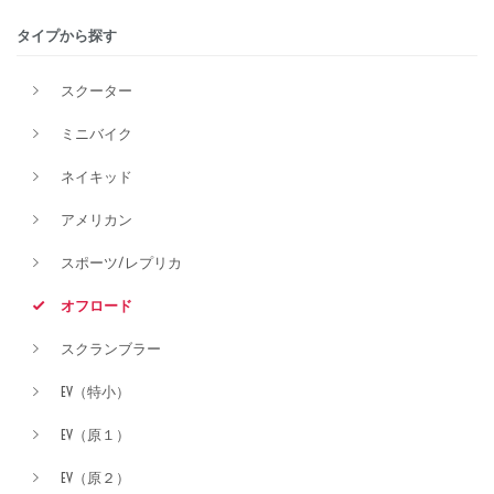
タイプから探す
排気量
スクーター
ミニバイク
価格
ネイキッド
アメリカン
スポーツ/レプリカ
オフロード
スクランブラー
EV（特小）
EV（原１）
EV（原２）