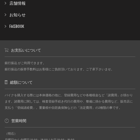
店舗情報
お知らせ
FACEBOOK
お支払いについて
銀行振込 がご利用できます。
銀行振込の振替手数料はお客様にご負担頂いております。ご了承下さいませ。
総額について
バイクを購入する際には本体価格の他に、登録費用などや各種税金など「諸費用」が掛かり
ます。諸費用に関しては、検査登録手続き代行の費用や、整備に掛かる費用など、販売店に
支払う「登録諸経費」。重量税や自賠責保険などの「法定費用」の2種類の事です。
営業時間
（明石）
月曜日から金曜日 10:00～18:00 / 土日 10:00～19:00