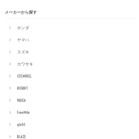
メーカーから探す
ホンダ
ヤマハ
スズキ
カワサキ
COSWHEEL
RICHBIT
YADEA
FreeMile
glafit
BLAZE