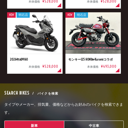
¥528,000
¥528,000
本体価格
本体価格
NEW
明石店
NEW
明石店
2026年ADV160
モンキー125 HONDA×Kuromiコラボ
¥528,000
¥493,000
本体価格
本体価格
SEARCH BIKES
/ バイクを検索
タイプやメーカー、排気量、価格などからお好みのバイクを検索できま
す。
新車
中古車