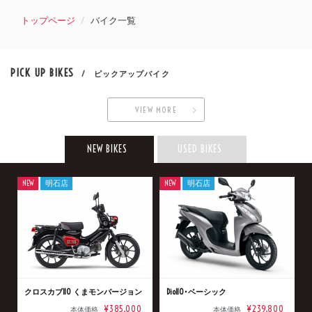
トップページ
バイク一覧
PICK UP BIKES
/ ピックアップバイク
VIEW MORE
NEW BIKES
USED BIKES
NEW
明石店
NEW
明石店
クロスカブ110 くまモンバージョン
Dio110･ベーシック
¥385,000
¥239,800
本体価格
本体価格