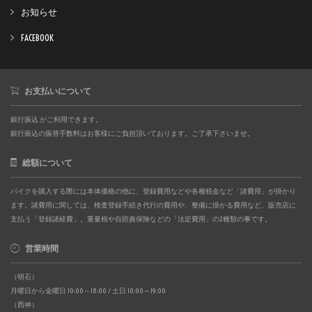
お知らせ
FACEBOOK
お支払いについて
銀行振込 がご利用できます。
銀行振込の振替手数料はお客様にご負担頂いております。ご了承下さいませ。
総額について
バイクを購入する際には本体価格の他に、登録費用などや各種税金など「諸費用」が掛かり
ます。諸費用に関しては、検査登録手続き代行の費用や、整備に掛かる費用など、販売店に
支払う「登録諸経費」。重量税や自賠責保険などの「法定費用」の2種類の事です。
営業時間
（明石）
月曜日から金曜日 10:00～18:00 / 土日 10:00～19:00
（西神）