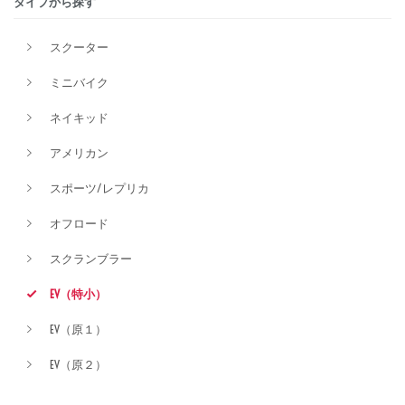
タイプから探す
排気量
スクーター
ミニバイク
価格
ネイキッド
アメリカン
スポーツ/レプリカ
オフロード
スクランブラー
EV（特小）
EV（原１）
EV（原２）