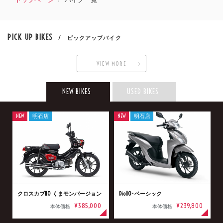
PICK UP BIKES
/ ピックアップバイク
VIEW MORE
NEW BIKES
USED BIKES
NEW
明石店
NEW
明石店
クロスカブ110 くまモンバージョン
Dio110･ベーシック
¥385,000
¥239,800
本体価格
本体価格