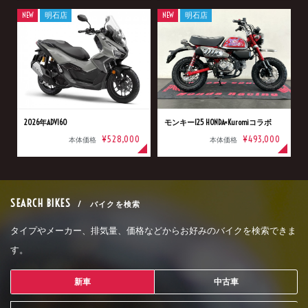
NEW
明石店
NEW
明石店
2026年ADV160
モンキー125 HONDA×Kuromiコラボ
¥528,000
¥493,000
本体価格
本体価格
SEARCH BIKES
/ バイクを検索
タイプやメーカー、排気量、価格などからお好みのバイクを検索できま
す。
新車
中古車