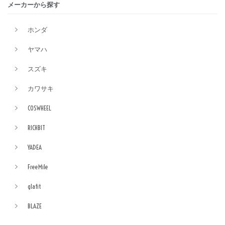
メーカーから探す
ホンダ
ヤマハ
スズキ
カワサキ
COSWHEEL
RICHBIT
YADEA
FreeMile
glafit
BLAZE