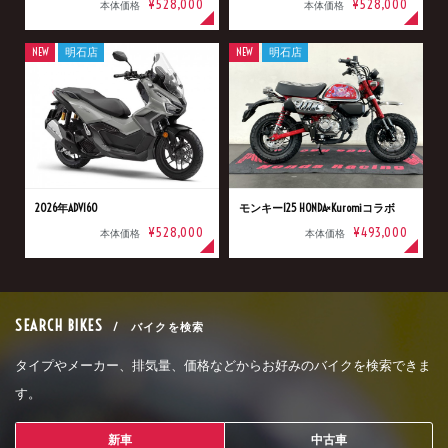
¥528,000
¥528,000
本体価格
本体価格
NEW
明石店
NEW
明石店
2026年ADV160
モンキー125 HONDA×Kuromiコラボ
¥528,000
¥493,000
本体価格
本体価格
SEARCH BIKES
/ バイクを検索
タイプやメーカー、排気量、価格などからお好みのバイクを検索できま
す。
新車
中古車