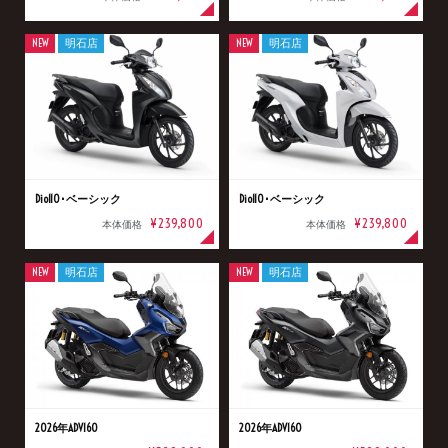
NEW
明石店
NEW
明石店
Dio110･ベーシック
Dio110･ベーシック
¥239,800
¥239,800
本体価格
本体価格
NEW
明石店
NEW
明石店
2026年ADV160
2026年ADV160