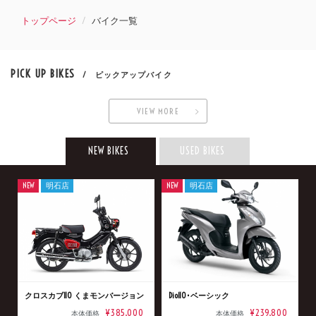
トップページ
バイク一覧
PICK UP BIKES
/ ピックアップバイク
VIEW MORE
NEW BIKES
USED BIKES
NEW
明石店
NEW
明石店
クロスカブ110 くまモンバージョン
Dio110･ベーシック
¥385,000
¥239,800
本体価格
本体価格