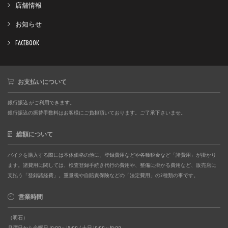
店舗情報
お知らせ
FACEBOOK
お支払いについて
銀行振込 がご利用できます。
銀行振込の振替手数料はお客様にご負担頂いております。ご了承下さいませ。
総額について
バイクを購入する際には本体価格の他に、登録費用などや各種税金など「諸費用」が掛かり
ます。諸費用に関しては、検査登録手続き代行の費用や、整備に掛かる費用など、販売店に
支払う「登録諸経費」。重量税や自賠責保険などの「法定費用」の2種類の事です。
営業時間
（明石）
月曜日から金曜日 10:00～18:00 / 土日 10:00～19:00