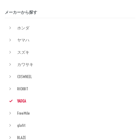
メーカーから探す
ホンダ
ヤマハ
スズキ
カワサキ
COSWHEEL
RICHBIT
YADEA
FreeMile
glafit
BLAZE