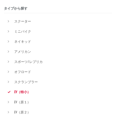
タイプから探す
排気量
スクーター
ミニバイク
価格
ネイキッド
アメリカン
スポーツ/レプリカ
オフロード
スクランブラー
EV（特小）
EV（原１）
EV（原２）