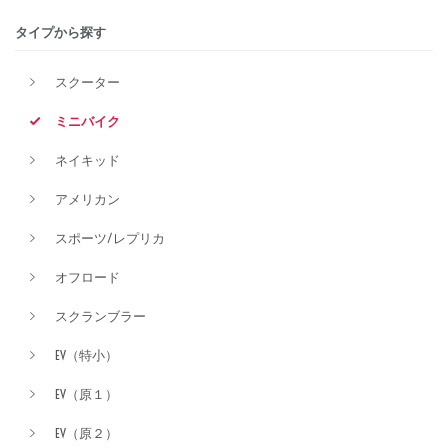
タイプから探す
排気量
スクーター
ミニバイク
価格
ネイキッド
アメリカン
スポーツ/レプリカ
オフロード
スクランブラー
EV（特小）
EV（原１）
EV（原２）