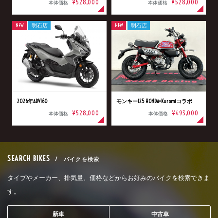
¥528,000
¥528,000
本体価格
本体価格
NEW
明石店
NEW
明石店
2026年ADV160
モンキー125 HONDA×Kuromiコラボ
¥528,000
¥493,000
本体価格
本体価格
SEARCH BIKES
/ バイクを検索
タイプやメーカー、排気量、価格などからお好みのバイクを検索できま
す。
新車
中古車