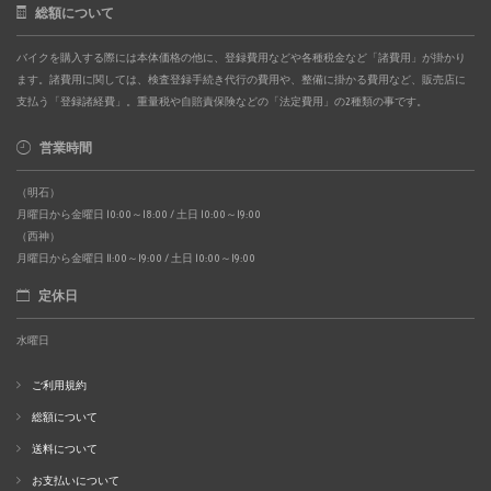
総額について
バイクを購入する際には本体価格の他に、登録費用などや各種税金など「諸費用」が掛かり
ます。諸費用に関しては、検査登録手続き代行の費用や、整備に掛かる費用など、販売店に
支払う「登録諸経費」。重量税や自賠責保険などの「法定費用」の2種類の事です。
営業時間
（明石）
月曜日から金曜日 10:00～18:00 / 土日 10:00～19:00
（西神）
月曜日から金曜日 11:00～19:00 / 土日 10:00～19:00
定休日
水曜日
ご利用規約
総額について
送料について
お支払いについて