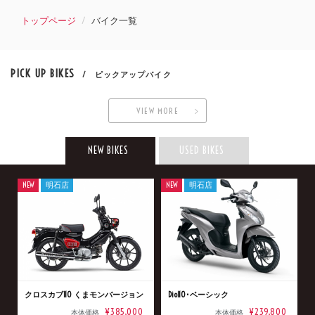
トップページ
バイク一覧
PICK UP BIKES
/ ピックアップバイク
VIEW MORE
NEW BIKES
USED BIKES
NEW
明石店
NEW
明石店
クロスカブ110 くまモンバージョン
Dio110･ベーシック
¥385,000
¥239,800
本体価格
本体価格