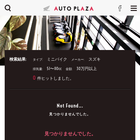
検索結果:
ミニバイク
スズキ
タイプ:
メーカー:
51〜110cc
30万円以上
排気量:
金額:
0
件ヒットしました。
Not Found...
見つかりませんでした。
見つかりませんでした。