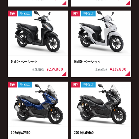
NEW
明石店
NEW
明石店
Dio110･ベーシック
Dio110･ベーシック
¥239,800
¥239,800
本体価格
本体価格
NEW
明石店
NEW
明石店
2026年ADV160
2026年ADV160