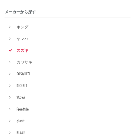
メーカーから探す
ホンダ
ヤマハ
スズキ
カワサキ
COSWHEEL
RICHBIT
YADEA
FreeMile
glafit
BLAZE