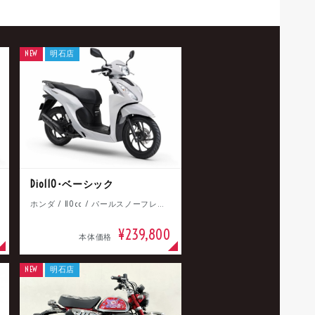
NEW
明石店
Dio110･ベーシック
ホンダ / 110cc / パールスノーフレークホワイト
¥239,800
本体価格
NEW
明石店