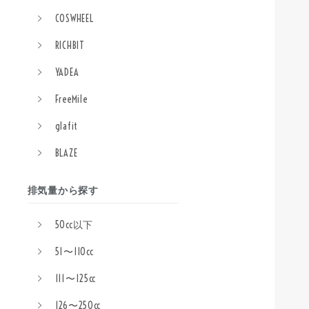
COSWHEEL
RICHBIT
YADEA
FreeMile
glafit
BLAZE
排気量から探す
50cc以下
51〜110cc
111〜125cc
126〜250cc