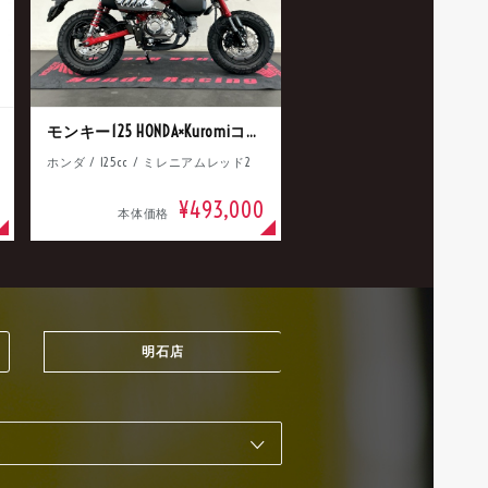
モンキー125 HONDA×Kuromiコラボ
ホンダ / 125cc / ミレニアムレッド2
¥493,000
本体価格
明石店