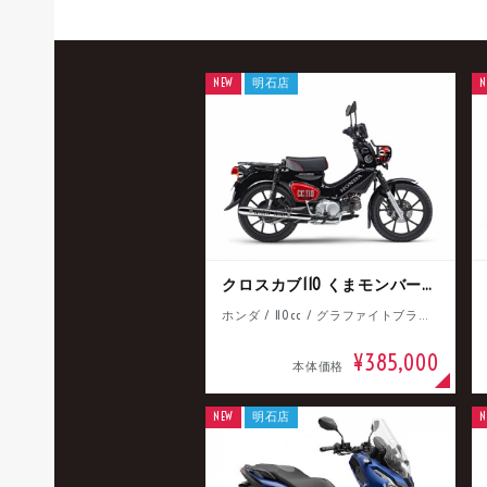
NEW
明石店
N
クロスカブ110 くまモンバージョン
ホンダ / 110cc / グラファイトブラック
¥385,000
本体価格
NEW
明石店
N