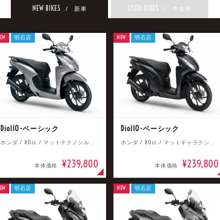
NEW BIKES
USED BIKES
/ 新車
/ 中古車
EW
明石店
NEW
明石店
Dio110･ベーシック
Dio110･ベーシック
ホンダ / 110cc / マットテクノシルバーメタリック
ホンダ / 110cc / マットギャラクシーブラックメタリック
¥239,800
¥239,800
本体価格
本体価格
EW
明石店
NEW
明石店