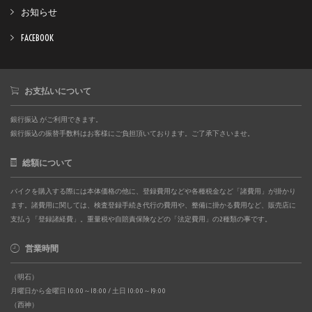
お知らせ
FACEBOOK
お支払いについて
銀行振込 がご利用できます。
銀行振込の振替手数料はお客様にご負担頂いております。ご了承下さいませ。
総額について
バイクを購入する際には本体価格の他に、登録費用などや各種税金など「諸費用」が掛かり
ます。諸費用に関しては、検査登録手続き代行の費用や、整備に掛かる費用など、販売店に
支払う「登録諸経費」。重量税や自賠責保険などの「法定費用」の2種類の事です。
営業時間
（明石）
月曜日から金曜日 10:00～18:00 / 土日 10:00～19:00
（西神）