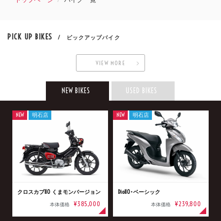
PICK UP BIKES
/ ピックアップバイク
VIEW MORE
NEW BIKES
USED BIKES
NEW
明石店
NEW
明石店
クロスカブ110 くまモンバージョン
Dio110･ベーシック
¥385,000
¥239,800
本体価格
本体価格