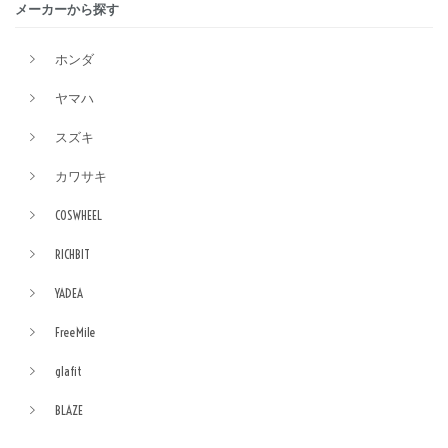
メーカーから探す
ホンダ
ヤマハ
スズキ
カワサキ
COSWHEEL
RICHBIT
YADEA
FreeMile
glafit
BLAZE