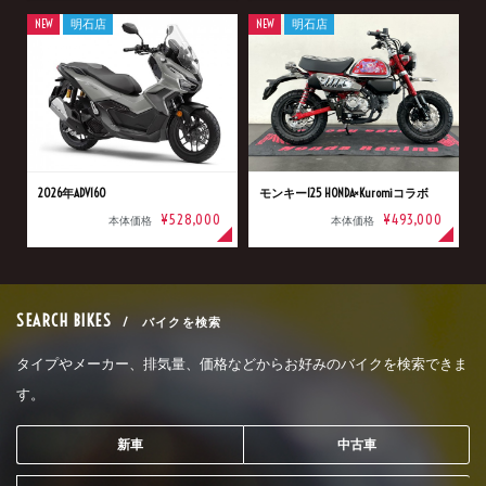
NEW
明石店
NEW
明石店
2026年ADV160
モンキー125 HONDA×Kuromiコラボ
¥528,000
¥493,000
本体価格
本体価格
SEARCH BIKES
/ バイクを検索
タイプやメーカー、排気量、価格などからお好みのバイクを検索できま
す。
新車
中古車