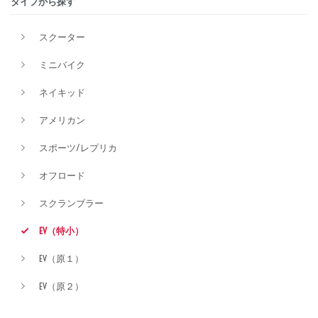
タイプから探す
排気量
スクーター
ミニバイク
価格
ネイキッド
アメリカン
スポーツ/レプリカ
オフロード
スクランブラー
EV（特小）
EV（原１）
EV（原２）