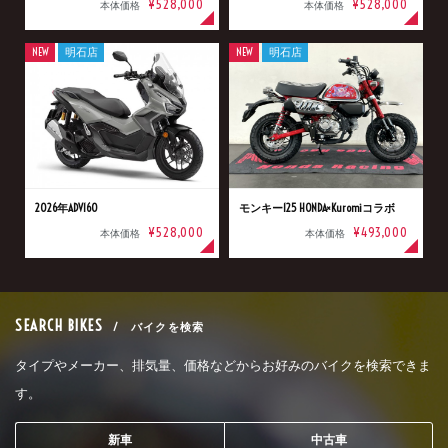
¥528,000
¥528,000
本体価格
本体価格
NEW
明石店
NEW
明石店
2026年ADV160
モンキー125 HONDA×Kuromiコラボ
¥528,000
¥493,000
本体価格
本体価格
SEARCH BIKES
/ バイクを検索
タイプやメーカー、排気量、価格などからお好みのバイクを検索できま
す。
新車
中古車