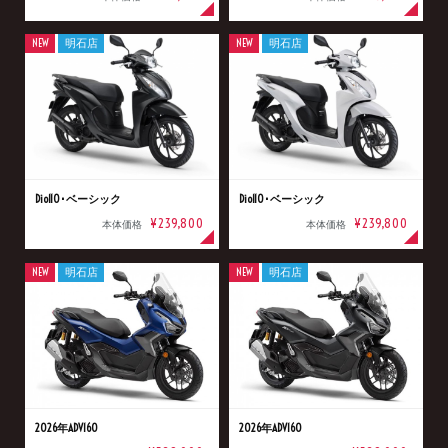
NEW
明石店
NEW
明石店
Dio110･ベーシック
Dio110･ベーシック
¥239,800
¥239,800
本体価格
本体価格
NEW
明石店
NEW
明石店
2026年ADV160
2026年ADV160