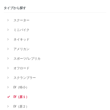
タイプから探す
排気量
スクーター
ミニバイク
価格
ネイキッド
アメリカン
スポーツ/レプリカ
オフロード
スクランブラー
EV（特小）
EV（原１）
EV（原２）