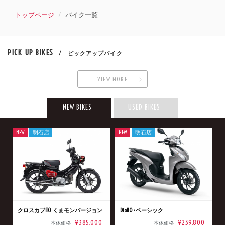
トップページ
バイク一覧
PICK UP BIKES
/ ピックアップバイク
VIEW MORE
NEW BIKES
USED BIKES
NEW
明石店
NEW
明石店
クロスカブ110 くまモンバージョン
Dio110･ベーシック
¥385,000
¥239,800
本体価格
本体価格