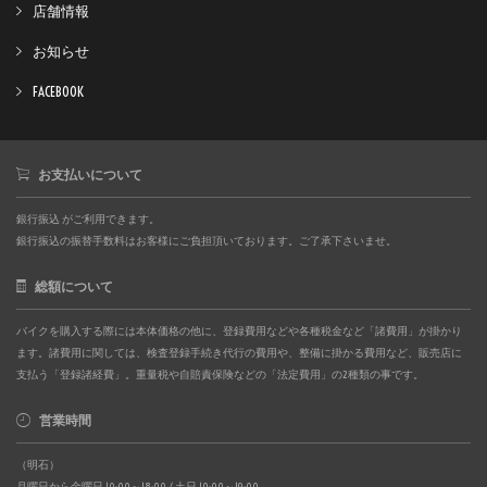
店舗情報
お知らせ
FACEBOOK
お支払いについて
銀行振込 がご利用できます。
銀行振込の振替手数料はお客様にご負担頂いております。ご了承下さいませ。
総額について
バイクを購入する際には本体価格の他に、登録費用などや各種税金など「諸費用」が掛かり
ます。諸費用に関しては、検査登録手続き代行の費用や、整備に掛かる費用など、販売店に
支払う「登録諸経費」。重量税や自賠責保険などの「法定費用」の2種類の事です。
営業時間
（明石）
月曜日から金曜日 10:00～18:00 / 土日 10:00～19:00