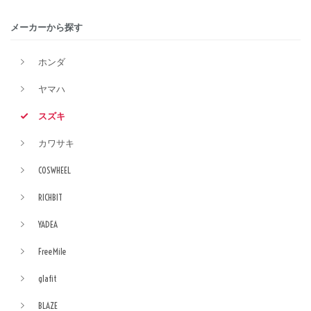
メーカーから探す
ホンダ
ヤマハ
スズキ
カワサキ
COSWHEEL
RICHBIT
YADEA
FreeMile
glafit
BLAZE