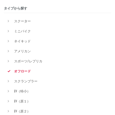
タイプから探す
排気量
スクーター
ミニバイク
価格
ネイキッド
アメリカン
スポーツ/レプリカ
オフロード
スクランブラー
EV（特小）
EV（原１）
EV（原２）