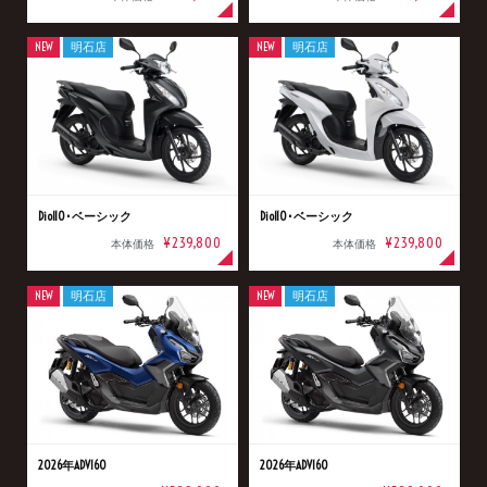
NEW
明石店
NEW
明石店
Dio110･ベーシック
Dio110･ベーシック
¥239,800
¥239,800
本体価格
本体価格
NEW
明石店
NEW
明石店
2026年ADV160
2026年ADV160