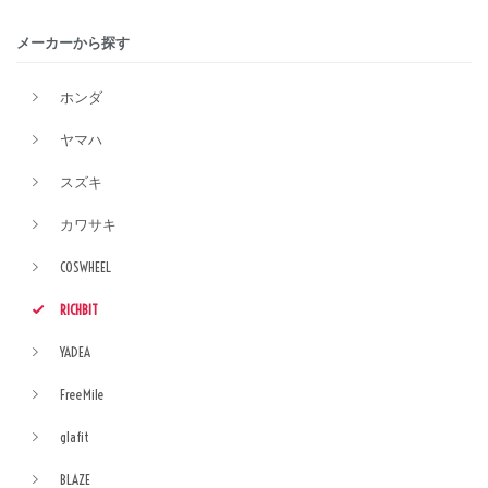
メーカーから探す
ホンダ
ヤマハ
スズキ
カワサキ
COSWHEEL
RICHBIT
YADEA
FreeMile
glafit
BLAZE