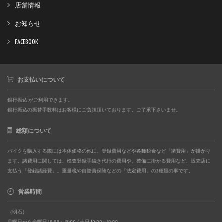
店舗情報
お知らせ
FACEBOOK
お支払いについて
銀行振込 がご利用できます。
銀行振込の振替手数料はお客様にご負担頂いております。ご了承下さいませ。
総額について
バイクを購入する際には本体価格の他に、登録費用などや各種税金など「諸費用」が掛かり
ます。諸費用に関しては、検査登録手続き代行の費用や、整備に掛かる費用など、販売店に
支払う「登録諸経費」。重量税や自賠責保険などの「法定費用」の2種類の事です。
営業時間
（明石）
月曜日から金曜日 10:00～18:00 / 土日 10:00～19:00