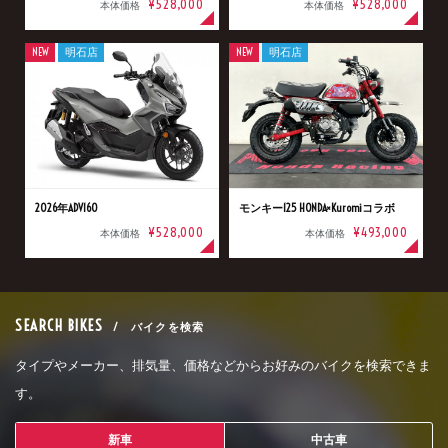
¥528,000
¥528,000
本体価格
本体価格
NEW
明石店
NEW
明石店
2026年ADV160
モンキー125 HONDA×Kuromiコラボ
¥528,000
¥493,000
本体価格
本体価格
SEARCH BIKES
/ バイクを検索
タイプやメーカー、排気量、価格などからお好みのバイクを検索できま
す。
新車
中古車