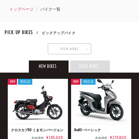
トップページ
バイク一覧
PICK UP BIKES
/ ピックアップバイク
VIEW MORE
NEW BIKES
USED BIKES
NEW
明石店
NEW
明石店
クロスカブ110 くまモンバージョン
Dio110･ベーシック
¥385,000
¥239,800
本体価格
本体価格