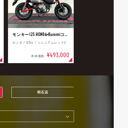
モンキー125 HONDA×Kuromiコラボ
ホンダ / 125cc / ミレニアムレッド2
¥493,000
本体価格
明石店