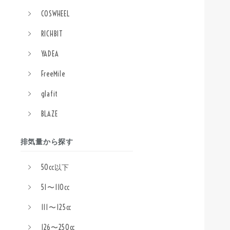
COSWHEEL
RICHBIT
YADEA
FreeMile
glafit
BLAZE
排気量から探す
50cc以下
51〜110cc
111〜125cc
126〜250cc