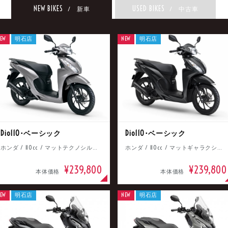
NEW BIKES
USED BIKES
/ 新車
/ 中古車
EW
明石店
NEW
明石店
Dio110･ベーシック
Dio110･ベーシック
ホンダ / 110cc / マットテクノシルバーメタリック
ホンダ / 110cc / マットギャラクシーブラックメタリック
¥239,800
¥239,800
本体価格
本体価格
EW
明石店
NEW
明石店