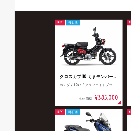
NEW
明石店
N
クロスカブ110 くまモンバージョン
ホンダ / 110cc / グラファイトブラック
¥385,000
本体価格
NEW
明石店
N