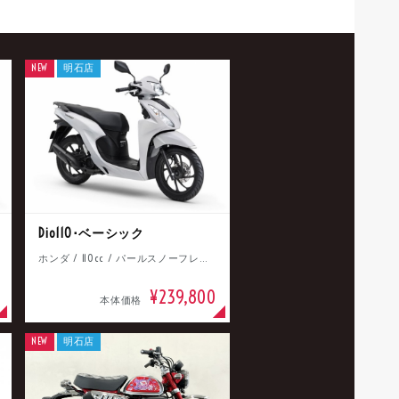
NEW
明石店
Dio110･ベーシック
ホンダ / 110cc / パールスノーフレークホワイト
¥239,800
本体価格
NEW
明石店