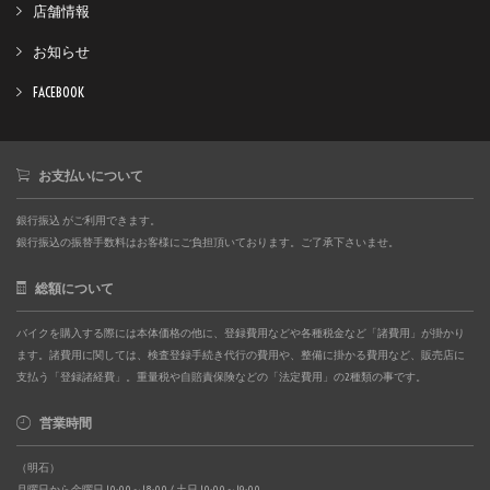
店舗情報
お知らせ
FACEBOOK
お支払いについて
銀行振込 がご利用できます。
銀行振込の振替手数料はお客様にご負担頂いております。ご了承下さいませ。
総額について
バイクを購入する際には本体価格の他に、登録費用などや各種税金など「諸費用」が掛かり
ます。諸費用に関しては、検査登録手続き代行の費用や、整備に掛かる費用など、販売店に
支払う「登録諸経費」。重量税や自賠責保険などの「法定費用」の2種類の事です。
営業時間
（明石）
月曜日から金曜日 10:00～18:00 / 土日 10:00～19:00