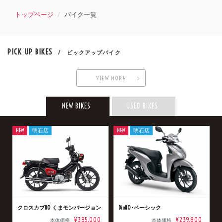
トップページ
バイク一覧
PICK UP BIKES
/ ピックアップバイク
VIEW MORE
NEW BIKES
USED BIKES
NEW
明石店
NEW
明石店
クロスカブ110 くまモンバージョン
Dio110･ベーシック
¥385,000
¥239,800
本体価格
本体価格