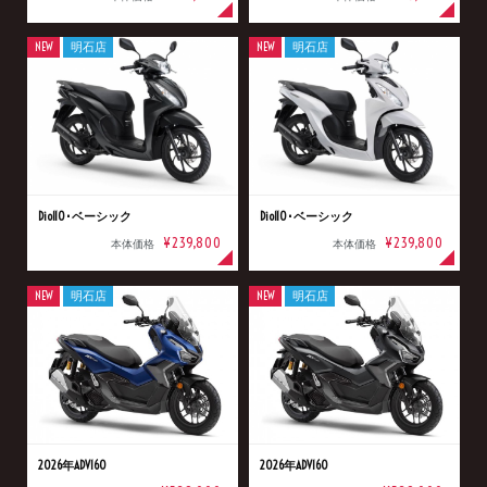
NEW
明石店
NEW
明石店
Dio110･ベーシック
Dio110･ベーシック
¥239,800
¥239,800
本体価格
本体価格
NEW
明石店
NEW
明石店
2026年ADV160
2026年ADV160