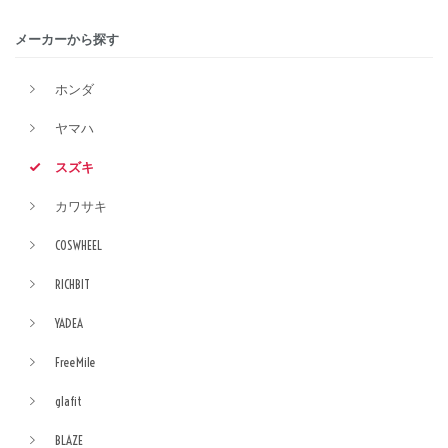
メーカーから探す
ホンダ
ヤマハ
スズキ
カワサキ
COSWHEEL
RICHBIT
YADEA
FreeMile
glafit
BLAZE