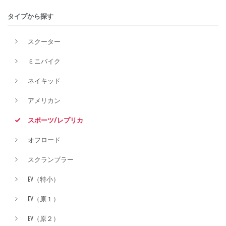
タイプから探す
排気量
スクーター
ミニバイク
価格
ネイキッド
アメリカン
スポーツ/レプリカ
オフロード
スクランブラー
EV（特小）
EV（原１）
EV（原２）