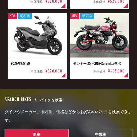
¥528,000
¥528,000
本体価格
本体価格
NEW
明石店
NEW
明石店
2026年ADV160
モンキー125 HONDA×Kuromiコラボ
¥528,000
¥493,000
本体価格
本体価格
SEARCH BIKES
/ バイクを検索
タイプやメーカー、排気量、価格などからお好みのバイクを検索できま
す。
新車
中古車