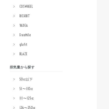
COSWHEEL
RICHBIT
YADEA
FreeMile
glafit
BLAZE
排気量から探す
50cc以下
51〜110cc
111〜125cc
126〜250cc