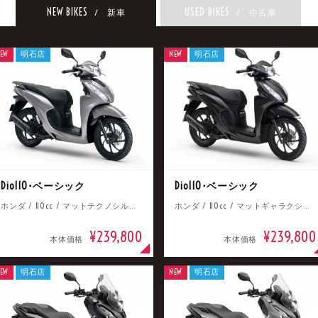
NEW BIKES
USED BIKES
/ 新車
/ 中古車
EW
明石店
NEW
明石店
Dio110･ベーシック
Dio110･ベーシック
ホンダ / 110cc / マットテクノシルバーメタリック
ホンダ / 110cc / マットギャラクシーブラックメタリック
¥239,800
¥239,800
本体価格
本体価格
EW
明石店
NEW
明石店