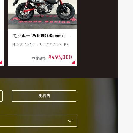
モンキー125 HONDA×Kuromiコラボ
ホンダ / 125cc / ミレニアムレッド2
¥493,000
本体価格
明石店