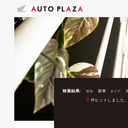
検索結果:
新車
区分:
タイプ:
0
件ヒットしました