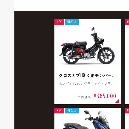
NEW
明石店
N
クロスカブ110 くまモンバージョン
ホンダ / 110cc / グラファイトブラック
¥385,000
本体価格
NEW
明石店
N