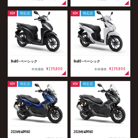
NEW
明石店
NEW
明石店
Dio110･ベーシック
Dio110･ベーシック
¥239,800
¥239,800
本体価格
本体価格
NEW
明石店
NEW
明石店
2026年ADV160
2026年ADV160