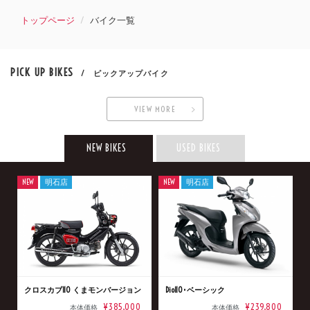
トップページ
バイク一覧
PICK UP BIKES
/ ピックアップバイク
VIEW MORE
NEW BIKES
USED BIKES
NEW
明石店
NEW
明石店
クロスカブ110 くまモンバージョン
Dio110･ベーシック
¥385,000
¥239,800
本体価格
本体価格