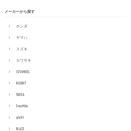
メーカーから探す
ホンダ
ヤマハ
スズキ
カワサキ
COSWHEEL
RICHBIT
YADEA
FreeMile
glafit
BLAZE