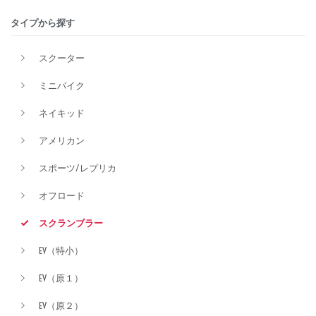
タイプから探す
排気量
スクーター
ミニバイク
価格
ネイキッド
アメリカン
スポーツ/レプリカ
オフロード
スクランブラー
EV（特小）
EV（原１）
EV（原２）