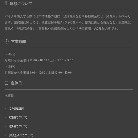
総額について
バイクを購入する際には本体価格の他に、登録費用などや各種税金など「諸費用」が掛かり
ます。諸費用に関しては、検査登録手続き代行の費用や、整備に掛かる費用など、販売店に
支払う「登録諸経費」。重量税や自賠責保険などの「法定費用」の2種類の事です。
営業時間
（明石）
月曜日から金曜日 10:00～18:00 / 土日 10:00～19:00
（西神）
月曜日から金曜日 11:00～19:00 / 土日 10:00～19:00
定休日
水曜日
ご利用規約
総額について
送料について
お支払いについて