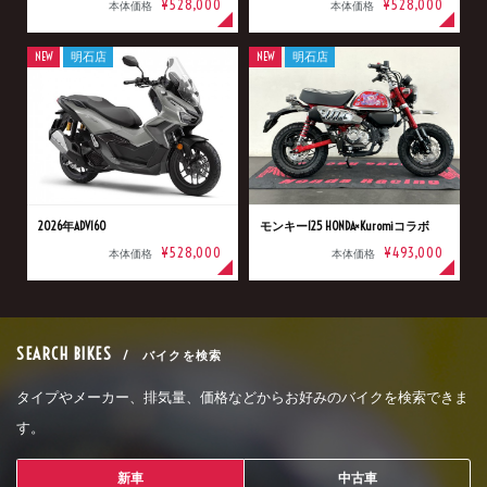
¥528,000
¥528,000
本体価格
本体価格
NEW
明石店
NEW
明石店
2026年ADV160
モンキー125 HONDA×Kuromiコラボ
¥528,000
¥493,000
本体価格
本体価格
SEARCH BIKES
/ バイクを検索
タイプやメーカー、排気量、価格などからお好みのバイクを検索できま
す。
新車
中古車