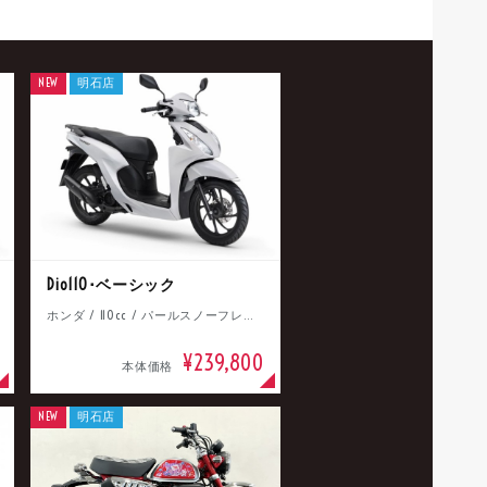
NEW
明石店
Dio110･ベーシック
ホンダ / 110cc / パールスノーフレークホワイト
¥239,800
本体価格
NEW
明石店