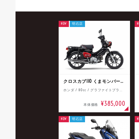
NEW
明石店
N
クロスカブ110 くまモンバージョン
ホンダ / 110cc / グラファイトブラック
¥385,000
本体価格
NEW
明石店
N