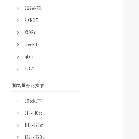
COSWHEEL
RICHBIT
YADEA
FreeMile
glafit
BLAZE
排気量から探す
50cc以下
51〜110cc
111〜125cc
126〜250cc