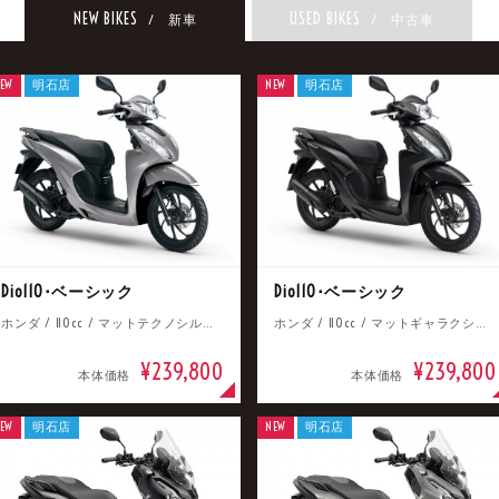
NEW BIKES
USED BIKES
/ 新車
/ 中古車
EW
明石店
NEW
明石店
Dio110･ベーシック
Dio110･ベーシック
ホンダ / 110cc / マットテクノシルバーメタリック
ホンダ / 110cc / マットギャラクシーブラックメタリック
¥239,800
¥239,800
本体価格
本体価格
EW
明石店
NEW
明石店