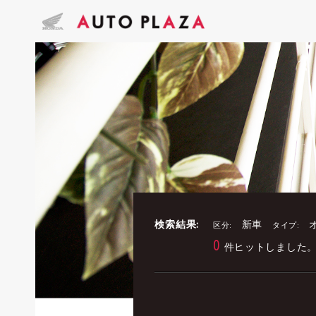
検索結果:
新車
区分:
タイプ:
0
件ヒットしました