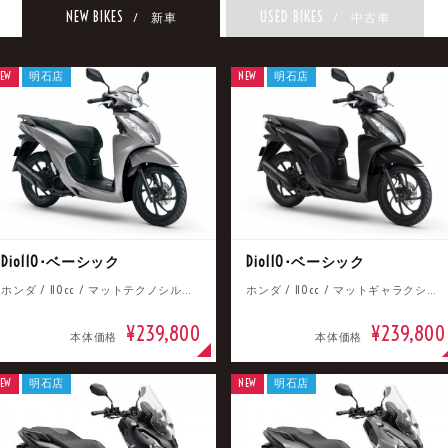
NEW BIKES
USED BIKES
/ 新車
/ 中古車
EW
明石店
NEW
明石店
Dio110･ベーシック
Dio110･ベーシック
ホンダ / 110cc / マットテクノシルバーメタリック
ホンダ / 110cc / マットギャラクシーブラックメタリック
¥239,800
¥239,800
本体価格
本体価格
EW
明石店
NEW
明石店