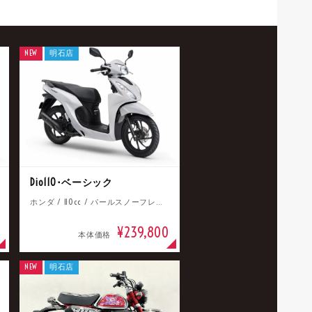
NEW
明石店
Dio110･ベーシック
ホンダ / 110cc / パールスノーフレークホワイト
¥239,800
本体価格
NEW
明石店