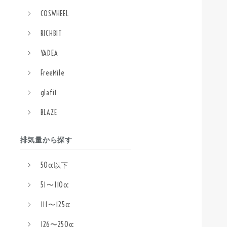
COSWHEEL
RICHBIT
YADEA
FreeMile
glafit
BLAZE
排気量から探す
50cc以下
51〜110cc
111〜125cc
126〜250cc