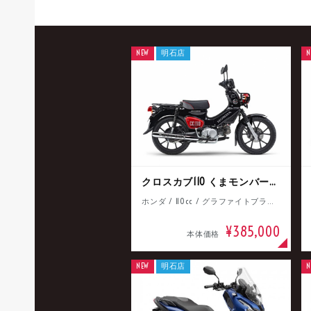
NEW
明石店
N
クロスカブ110 くまモンバージョン
ホンダ / 110cc / グラファイトブラック
¥385,000
本体価格
NEW
明石店
N