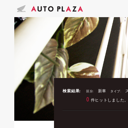
検索結果:
新車
区分:
タイプ:
0
件ヒットしました