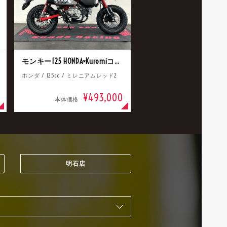
モンキー125 HONDA×Kuromiコラボ
ホンダ / 125cc / ミレニアムレッド2
¥493,000
本体価格
明石店