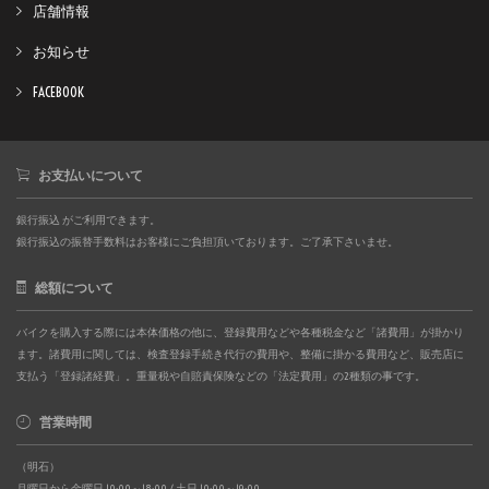
店舗情報
お知らせ
FACEBOOK
お支払いについて
銀行振込 がご利用できます。
銀行振込の振替手数料はお客様にご負担頂いております。ご了承下さいませ。
総額について
バイクを購入する際には本体価格の他に、登録費用などや各種税金など「諸費用」が掛かり
ます。諸費用に関しては、検査登録手続き代行の費用や、整備に掛かる費用など、販売店に
支払う「登録諸経費」。重量税や自賠責保険などの「法定費用」の2種類の事です。
営業時間
（明石）
月曜日から金曜日 10:00～18:00 / 土日 10:00～19:00