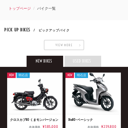
トップページ
バイク一覧
PICK UP BIKES
/ ピックアップバイク
VIEW MORE
NEW BIKES
USED BIKES
NEW
明石店
NEW
明石店
クロスカブ110 くまモンバージョン
Dio110･ベーシック
¥385,000
¥239,800
本体価格
本体価格