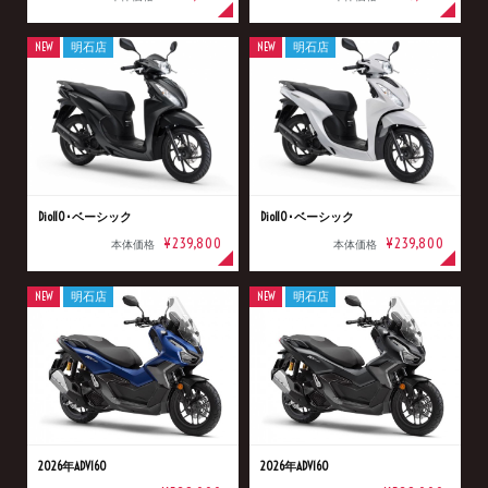
NEW
明石店
NEW
明石店
Dio110･ベーシック
Dio110･ベーシック
¥239,800
¥239,800
本体価格
本体価格
NEW
明石店
NEW
明石店
2026年ADV160
2026年ADV160