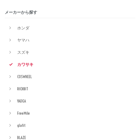
メーカーから探す
ホンダ
ヤマハ
スズキ
カワサキ
COSWHEEL
RICHBIT
YADEA
FreeMile
glafit
BLAZE