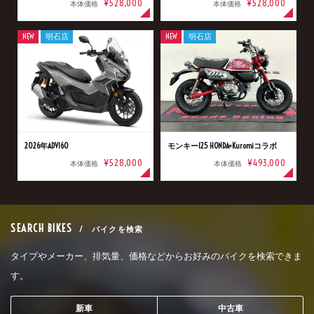
¥528,000
¥528,000
本体価格
本体価格
NEW
明石店
NEW
明石店
2026年ADV160
モンキー125 HONDA×Kuromiコラボ
¥528,000
¥493,000
本体価格
本体価格
SEARCH BIKES
/ バイクを検索
タイプやメーカー、排気量、価格などからお好みのバイクを検索できま
す。
新車
中古車