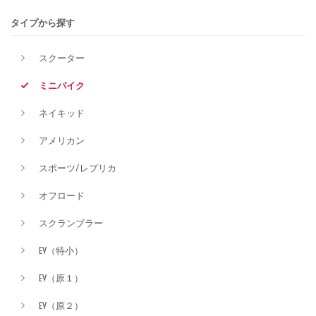
タイプから探す
排気量
スクーター
ミニバイク
価格
ネイキッド
アメリカン
スポーツ/レプリカ
オフロード
スクランブラー
EV（特小）
EV（原１）
EV（原２）