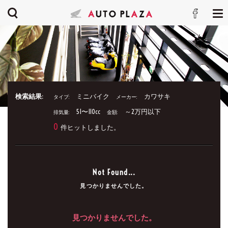
検索結果:
ミニバイク
カワサキ
タイプ:
メーカー:
51〜110cc
～2万円以下
排気量:
金額:
0
件ヒットしました。
Not Found...
見つかりませんでした。
見つかりませんでした。