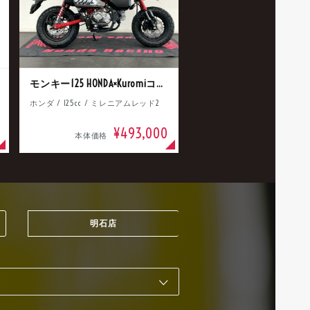
モンキー125 HONDA×Kuromiコラボ
ホンダ / 125cc / ミレニアムレッド2
¥493,000
本体価格
明石店