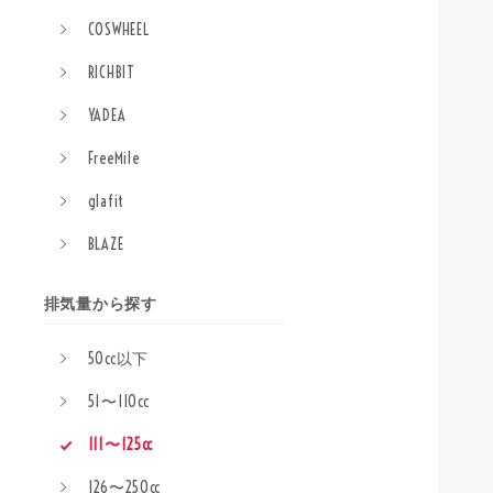
COSWHEEL
RICHBIT
YADEA
FreeMile
glafit
BLAZE
排気量から探す
50cc以下
51〜110cc
111〜125cc
126〜250cc