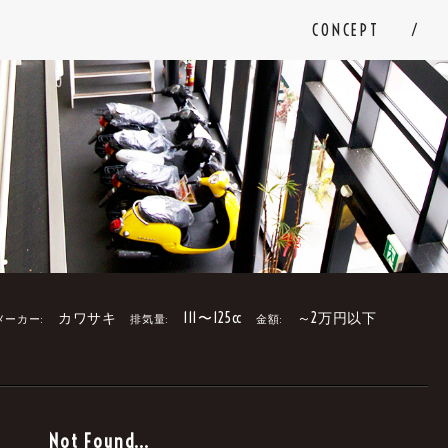
CONCEPT
カワサキ
111〜125cc
～2万円以下
メーカー:
排気量:
金額:
。
Not Found...