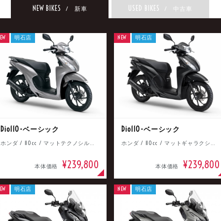
NEW BIKES
USED BIKES
/ 新車
/ 中古車
EW
明石店
NEW
明石店
Dio110･ベーシック
Dio110･ベーシック
ホンダ / 110cc / マットテクノシルバーメタリック
ホンダ / 110cc / マットギャラクシーブラックメタリック
¥239,800
¥239,800
本体価格
本体価格
EW
明石店
NEW
明石店