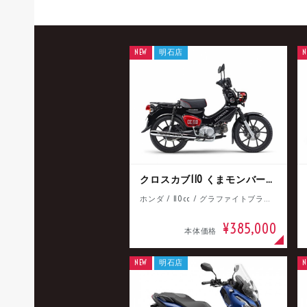
NEW
明石店
N
クロスカブ110 くまモンバージョン
ホンダ / 110cc / グラファイトブラック
¥385,000
本体価格
NEW
明石店
N