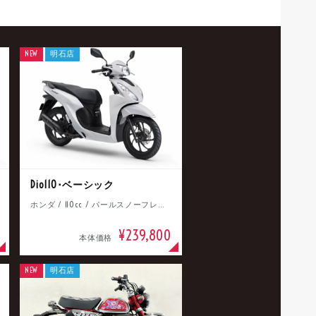
NEW
明石店
Dio110･ベーシック
ホンダ / 110cc / パールスノーフレークホワイト
¥239,800
本体価格
NEW
明石店