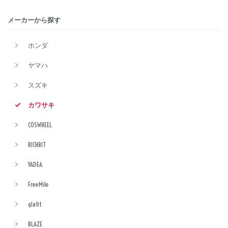
メーカーから探す
ホンダ
ヤマハ
スズキ
カワサキ
COSWHEEL
RICHBIT
YADEA
FreeMile
glafit
BLAZE