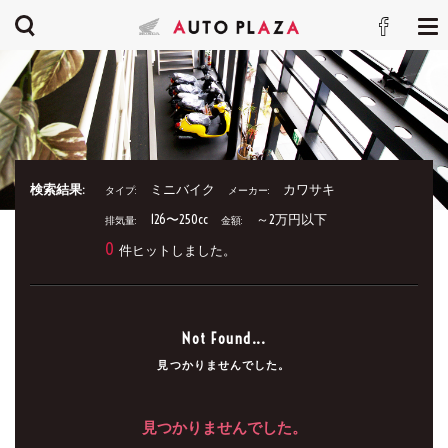
検索結果:
ミニバイク
カワサキ
タイプ:
メーカー:
126〜250cc
～2万円以下
排気量:
金額:
0
件ヒットしました。
Not Found...
見つかりませんでした。
見つかりませんでした。