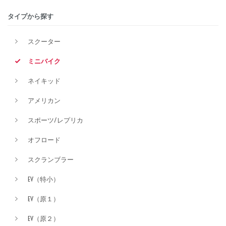
タイプから探す
排気量
スクーター
ミニバイク
価格
ネイキッド
アメリカン
スポーツ/レプリカ
オフロード
スクランブラー
EV（特小）
EV（原１）
EV（原２）