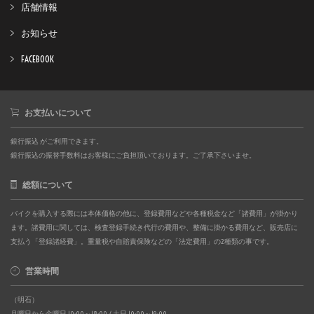
店舗情報
お知らせ
FACEBOOK
お支払いについて
銀行振込 がご利用できます。
銀行振込の振替手数料はお客様にご負担頂いております。ご了承下さいませ。
総額について
バイクを購入する際には本体価格の他に、登録費用などや各種税金など「諸費用」が掛かり
ます。諸費用に関しては、検査登録手続き代行の費用や、整備に掛かる費用など、販売店に
支払う「登録諸経費」。重量税や自賠責保険などの「法定費用」の2種類の事です。
営業時間
（明石）
月曜日から金曜日 10:00～18:00 / 土日 10:00～19:00