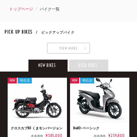
トップページ
バイク一覧
PICK UP BIKES
/ ピックアップバイク
VIEW MORE
NEW BIKES
USED BIKES
NEW
明石店
NEW
明石店
クロスカブ110 くまモンバージョン
Dio110･ベーシック
¥385,000
¥239,800
本体価格
本体価格