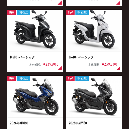
NEW
明石店
NEW
明石店
Dio110･ベーシック
Dio110･ベーシック
¥239,800
¥239,800
本体価格
本体価格
NEW
明石店
NEW
明石店
2026年ADV160
2026年ADV160