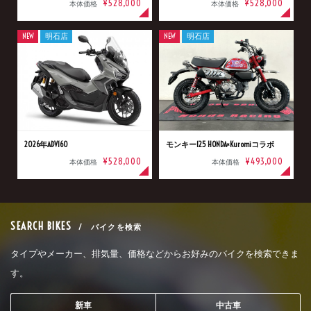
¥528,000
¥528,000
本体価格
本体価格
NEW
明石店
NEW
明石店
2026年ADV160
モンキー125 HONDA×Kuromiコラボ
¥528,000
¥493,000
本体価格
本体価格
SEARCH BIKES
/ バイクを検索
タイプやメーカー、排気量、価格などからお好みのバイクを検索できま
す。
新車
中古車