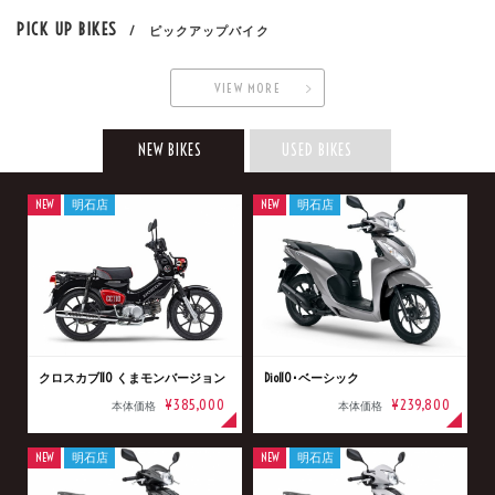
PICK UP BIKES
/ ピックアップバイク
VIEW MORE
NEW BIKES
USED BIKES
NEW
明石店
NEW
明石店
クロスカブ110 くまモンバージョン
Dio110･ベーシック
¥385,000
¥239,800
本体価格
本体価格
NEW
明石店
NEW
明石店