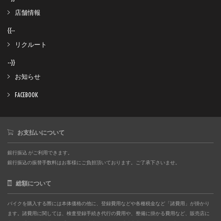
店舗情報
{{--
リクルート
--}}
お知らせ
FACEBOOK
お支払いについて
銀行振込 がご利用できます。
銀行振込の振替手数料はお客様にご負担頂いております。ご了承下さいませ。
総額について
バイクを購入する際には本体価格の他に、登録費用などや各種税金など「諸費用」が掛かり
ます。諸費用に関しては、検査登録手続き代行の費用や、整備に掛かる費用など、販売店に