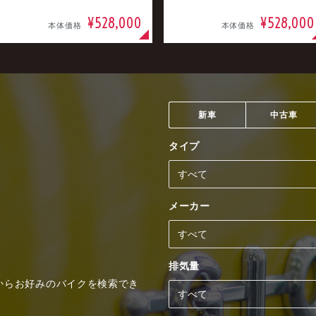
¥528,000
¥528,000
本体価格
本体価格
新車
中古車
タイプ
メーカー
排気量
からお好みのバイクを検索でき