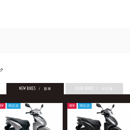
ク
NEW BIKES
USED BIKES
/ 新車
/ 中古車
EW
明石店
NEW
明石店