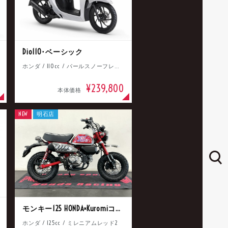
Dio110･ベーシック
ホンダ / 110cc / パールスノーフレークホワイト
¥239,800
本体価格
NEW
明石店
モンキー125 HONDA×Kuromiコラボ
ホンダ / 125cc / ミレニアムレッド2