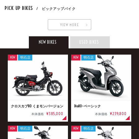
PICK UP BIKES
/ ピックアップバイク
VIEW MORE
NEW BIKES
USED BIKES
NEW
明石店
NEW
明石店
クロスカブ110 くまモンバージョン
Dio110･ベーシック
¥385,000
¥239,800
本体価格
本体価格
NEW
明石店
NEW
明石店