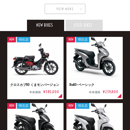
VIEW MORE
NEW BIKES
USED BIKES
NEW
明石店
NEW
明石店
クロスカブ110 くまモンバージョン
Dio110･ベーシック
¥385,000
¥239,800
本体価格
本体価格
NEW
明石店
NEW
明石店