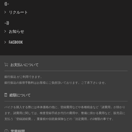
{{--
リクルート
--}}
お知らせ
FACEBOOK
お支払いについて
銀行振込 がご利用できます。
銀行振込の振替手数料はお客様にご負担頂いております。ご了承下さいませ。
総額について
バイクを購入する際には本体価格の他に、登録費用などや各種税金など「諸費用」が掛かり
ます。諸費用に関しては、検査登録手続き代行の費用や、整備に掛かる費用など、販売店に
支払う「登録諸経費」。重量税や自賠責保険などの「法定費用」の2種類の事です。
営業時間