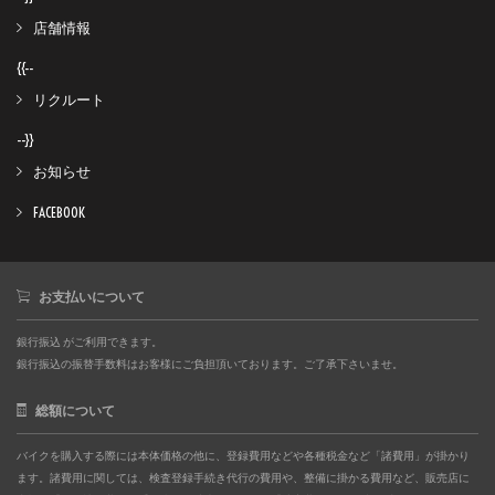
店舗情報
{{--
リクルート
--}}
お知らせ
FACEBOOK
お支払いについて
銀行振込 がご利用できます。
銀行振込の振替手数料はお客様にご負担頂いております。ご了承下さいませ。
総額について
バイクを購入する際には本体価格の他に、登録費用などや各種税金など「諸費用」が掛かり
ます。諸費用に関しては、検査登録手続き代行の費用や、整備に掛かる費用など、販売店に