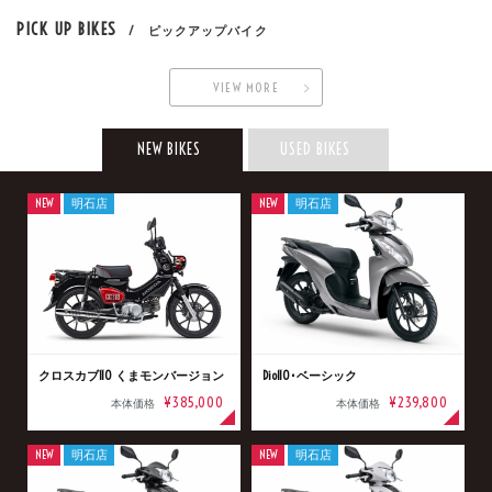
PICK UP BIKES
/ ピックアップバイク
VIEW MORE
NEW BIKES
USED BIKES
NEW
明石店
NEW
明石店
クロスカブ110 くまモンバージョン
Dio110･ベーシック
¥385,000
¥239,800
本体価格
本体価格
NEW
明石店
NEW
明石店