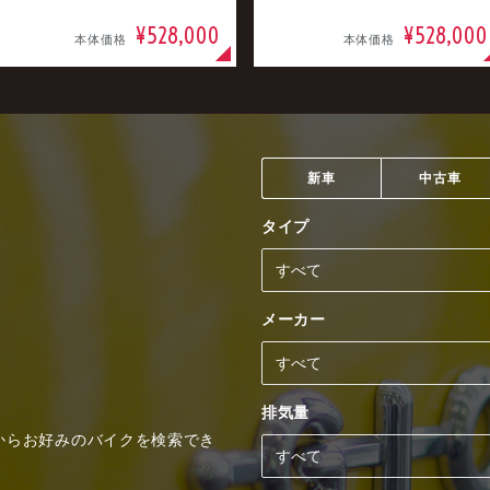
¥528,000
¥528,000
本体価格
本体価格
新車
中古車
タイプ
メーカー
排気量
からお好みのバイクを検索でき