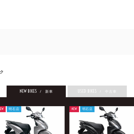
ク
NEW BIKES
USED BIKES
/ 新車
/ 中古車
EW
明石店
NEW
明石店