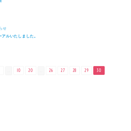
Ｍ
らせ
ーアルいたしました。
«
10
20
26
27
28
29
30
...
...