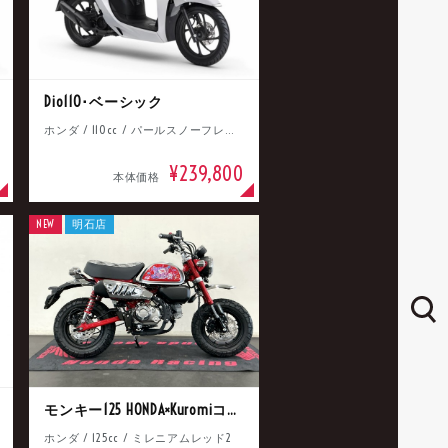
Dio110･ベーシック
ホンダ / 110cc / パールスノーフレークホワイト
¥239,800
本体価格
NEW
明石店
モンキー125 HONDA×Kuromiコラボ
ホンダ / 125cc / ミレニアムレッド2