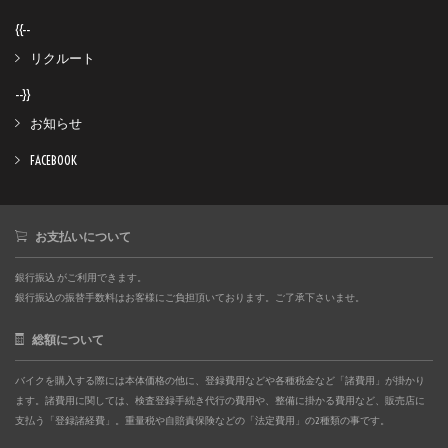
{{--
リクルート
--}}
お知らせ
FACEBOOK
お支払いについて
銀行振込 がご利用できます。
銀行振込の振替手数料はお客様にご負担頂いております。ご了承下さいませ。
総額について
バイクを購入する際には本体価格の他に、登録費用などや各種税金など「諸費用」が掛かり
ます。諸費用に関しては、検査登録手続き代行の費用や、整備に掛かる費用など、販売店に
支払う「登録諸経費」。重量税や自賠責保険などの「法定費用」の2種類の事です。