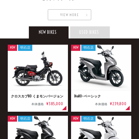
VIEW MORE
NEW BIKES
USED BIKES
NEW
明石店
NEW
明石店
クロスカブ110 くまモンバージョン
Dio110･ベーシック
¥385,000
¥239,800
本体価格
本体価格
NEW
明石店
NEW
明石店