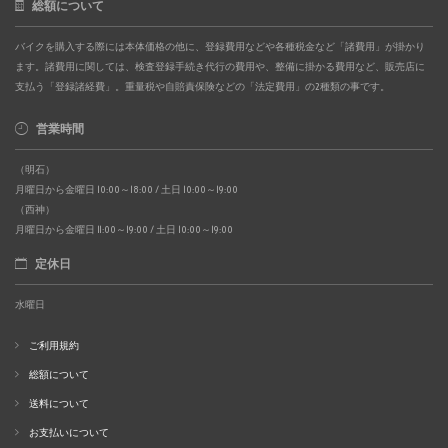
総額について
バイクを購入する際には本体価格の他に、登録費用などや各種税金など「諸費用」が掛かり
ます。諸費用に関しては、検査登録手続き代行の費用や、整備に掛かる費用など、販売店に
支払う「登録諸経費」。重量税や自賠責保険などの「法定費用」の2種類の事です。
営業時間
（明石）
月曜日から金曜日 10:00～18:00 / 土日 10:00～19:00
（西神）
月曜日から金曜日 11:00～19:00 / 土日 10:00～19:00
定休日
水曜日
ご利用規約
総額について
送料について
お支払いについて