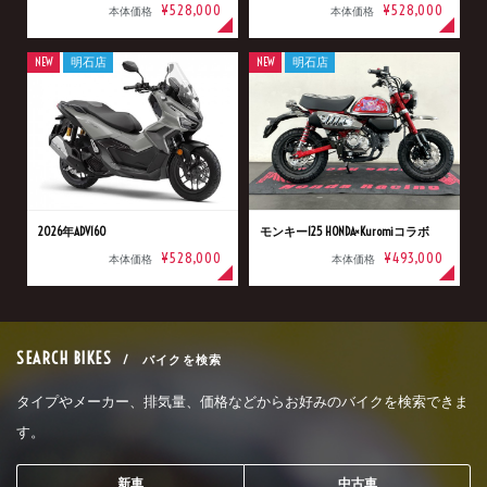
¥528,000
¥528,000
本体価格
本体価格
NEW
明石店
NEW
明石店
2026年ADV160
モンキー125 HONDA×Kuromiコラボ
¥528,000
¥493,000
本体価格
本体価格
SEARCH BIKES
/ バイクを検索
タイプやメーカー、排気量、価格などからお好みのバイクを検索できま
す。
新車
中古車