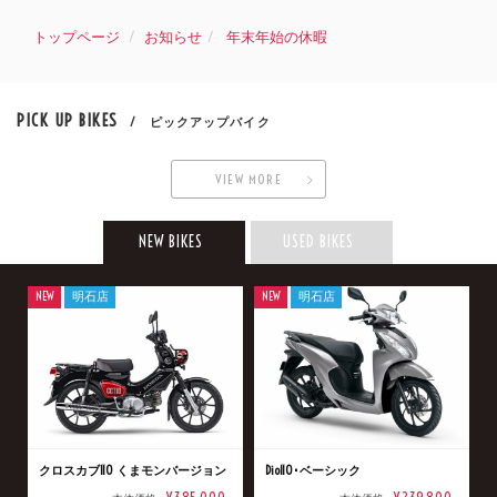
トップページ
お知らせ
年末年始の休暇
PICK UP BIKES
/ ピックアップバイク
VIEW MORE
NEW BIKES
USED BIKES
NEW
明石店
NEW
明石店
クロスカブ110 くまモンバージョン
Dio110･ベーシック
¥385,000
¥239,800