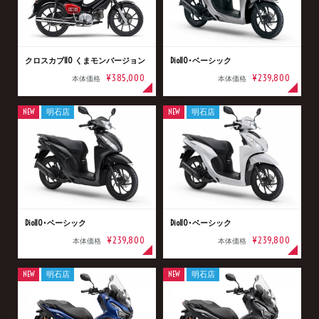
クロスカブ110 くまモンバージョン
Dio110･ベーシック
¥385,000
¥239,800
本体価格
本体価格
NEW
明石店
NEW
明石店
Dio110･ベーシック
Dio110･ベーシック
¥239,800
¥239,800
本体価格
本体価格
NEW
明石店
NEW
明石店