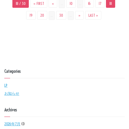
18 / 30
« FIRST
«
10
16
17
18
...
...
19
20
30
»
LAST »
...
...
Categories
LP
お知らせ
Archives
2026年7月
(1)