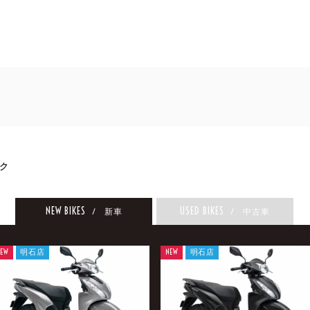
ク
NEW BIKES
USED BIKES
/ 新車
/ 中古車
EW
明石店
NEW
明石店