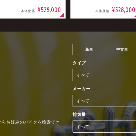
¥528,000
¥528,000
本体価格
本体価格
新車
中古車
タイプ
メーカー
排気量
からお好みのバイクを検索でき