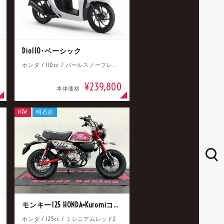
Dio110･ベーシック
ホンダ / 110cc / パールスノーフレークホワイト
¥239,800
本体価格
NEW
明石店
モンキー125 HONDA×Kuromiコラボ
ホンダ / 125cc / ミレニアムレッド2